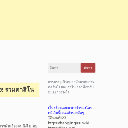
ค้นหา
สำหรับ:
การบรรลุเป้าหมายมักมากับการ
ตัดสินใจของเราในเวลาที่เรารับ
ง! รวมคาสิโน
มันอย่างจริงใจ
เว็บสล็อตและบาคาร่าของโคร
ตดีเว็บนี้เล่นแล้วรวยจัดๆ
โจ๊กเกอร์123
https://hengjing168.wiki
สารพันเรื่องจนถึงไม่เคย