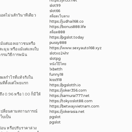
https://jin55.net
slot99
slot66
แอดไม่นสักวินาทีเดียว
สล็อตเว็บตรง
https://judhai168.co
https://bonus888.life
สล็อต888
https://pgslot.today
pussy888
น แม้แต่บอลเยาวชนหรือ
https://www.sexyauto168.xyz
งเตะมุม หรือแม้แต่แทงใบ
slotxo24hr
กกรรมวิธีการพนัน
slotpg
หนังโป๊ไทย
1xbetth
funny18
่งผลกำไรที่แท้จริงใน
kiss918
ันทีตั้งแต่โพยแรก
https://pgslotth.io
https://joker356.com
ึง 0.96 หรือ 1.00 ก็มีให้
https://samurai777.net
https://tokyoslot88.com
https://betwayvietnam.com
ารเปลี่ยนตามสถานการณ์
https://jokerasia.net
ว็บเป็น
pgslot
pgslot
ซ่อน หรือปรับราคาล่วง