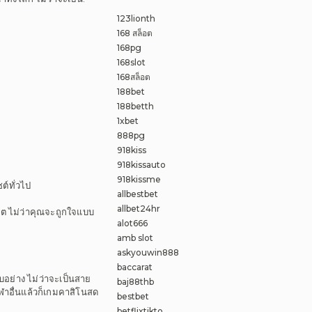
123lionth
168 สล็อต
168pg
168slot
168สล็อต
188bet
188betth
1xbet
888pg
918kiss
918kissauto
918kissme
ต์ทั่วไป
allbestbet
allbet24hr
็อต ไม่ว่าคุณจะถูกใจแบบ
alot666
amb slot
askyouwin888
baccarat
อย่าง ไม่ว่าจะเป็นสาย
baj88thb
ฬาอื่นแล้วก็เกมคาสิโนสด
bestbet
betflixtikto