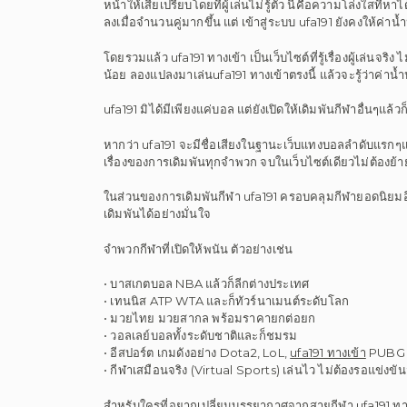
หน้าให้เสียเปรียบโดยที่ผู้เล่นไม่รู้ตัว นี่คือความโล่งใสที
ลงเมื่อจำนวนคู่มากขึ้น แต่ เข้าสู่ระบบ ufa191 ยังคงให้ค่า
โดยรวมแล้ว ufa191 ทางเข้า เป็นเว็บไซต์ที่รู้เรื่องผู้เล่นจ
น้อย ลองแปลงมาเล่นufa191 ทางเข้าตรงนี้ แล้วจะรู้ว่าค่า
ufa191 มิได้มีเพียงแค่บอล แต่ยังเปิดให้เดิมพันกีฬาอื่นๆแล
หากว่า ufa191 จะมีชื่อเสียงในฐานะเว็บแทงบอลลำดับแรกๆแม
เรื่องของการเดิมพันทุกจำพวก จบในเว็บไซต์เดียวไม่ต้องย้าย
ในส่วนของการเดิมพันกีฬา ufa191 ครอบคลุมกีฬายอดนิยมอีก
เดิมพันได้อย่างมั่นใจ
จำพวกกีฬาที่เปิดให้พนัน ตัวอย่างเช่น
• บาสเกตบอล NBA แล้วก็ลีกต่างประเทศ
• เทนนิส ATP WTA และก็ทัวร์นาเมนต์ระดับโลก
• มวยไทย มวยสากล พร้อมราคายกต่อยก
• วอลเลย์บอลทั้งระดับชาติและก็ชมรม
• อีสปอร์ต เกมดังอย่าง Dota2, LoL,
ufa191 ทางเข้า
PUBG
• กีฬาเสมือนจริง (Virtual Sports) เล่นไว ไม่ต้องรอแข่งขัน
สำหรับใครที่อยากเปลี่ยนบรรยากาศจากสายกีฬา ufa191 ทางเข