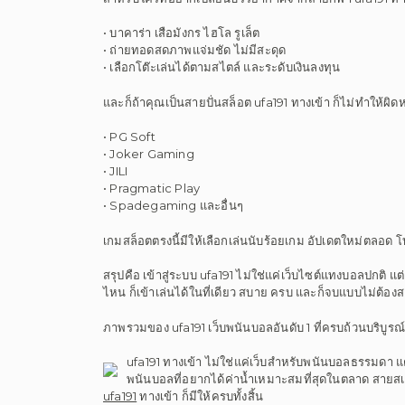
• บาคาร่า เสือมังกร ไฮโล รูเล็ต
• ถ่ายทอดสดภาพแจ่มชัด ไม่มีสะดุด
• เลือกโต๊ะเล่นได้ตามสไตล์ และระดับเงินลงทุน
และก็ถ้าคุณเป็นสายปั่นสล็อต ufa191 ทางเข้า ก็ไม่ทำให้ผิ
• PG Soft
• Joker Gaming
• JILI
• Pragmatic Play
• Spadegaming และอื่นๆ
เกมสล็อตตรงนี้มีให้เลือกเล่นนับร้อยเกม อัปเดตใหม่ตลอด โ
สรุปคือ เข้าสู่ระบบ ufa191 ไม่ใช่แค่เว็บไซต์แทงบอลปกติ แ
ไหน ก็เข้าเล่นได้ในที่เดียว สบาย ครบ และก็จบแบบไม่ต้อง
ภาพรวมของ ufa191 เว็บพนันบอลอันดับ 1 ที่ครบถ้วนบริบูรณ
ufa191 ทางเข้า ไม่ใช่แค่เว็บสำหรับพนันบอลธรรมดา 
พนันบอลที่อยากได้ค่าน้ำเหมาะสมที่สุดในตลาด สายสเต
ufa191
ทางเข้า ก็มีให้ครบทั้งสิ้น