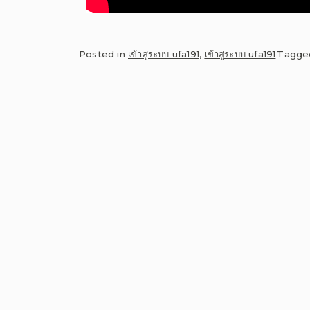
…
Posted in
เข้าสู่ระบบ ufa191
,
เข้าสู่ระบบ ufa191
Tagg