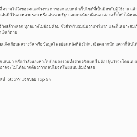
ังอยู่ที่ความใส่ใจของคณะทำงาน การออกแบบหน้าเว็บไซต์ที่เป็นมิตรกับผู้ใช้งาน
อ จะเล่นยี่กีวันละหลายรอบ หรือเล่นหวยรัฐบาลแบบเน้นๆเดือนละสองครั้งก็ทำได้หม
ยเวอร์วังแล้วหลอก ทุกอย่างไม่อ้อมค้อม ซึ่งสำหรับผมนับว่าแฟร์มาก และก็เหมาะส
ำเงินก็ตาม
บแจ้งเตือนผลรางวัล หรือข้อมูลโพยย้อนหลังที่ยังไม่ละเอียดมากนัก แต่ว่าก็นับได้ว่า
เคยเล่นมา หรือกำลังมองหาเว็บป้อมคงรวมทั้งจ่ายจริงแบบไม่ต้องลุ้นว่าจะโดนเท ผ
วคุณอาจจะไม่ได้อยากต้องการกลับไปจดโพยแบบเดิมอีกเลย
ลน์ lotto77 แจกบ่อย Top 94