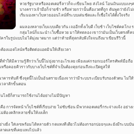
หวยรัฐบาลหรือลอตเตอรี่ลาวก็จะเขียนโพย ส่งไลน์ โอนเงินแบบงงๆคร
บางคราวเจ้ามือก็จ่ายช้า หรือห่วยกว่านั้นคืองวดที่ถูก ดันพูดว่ายังไม่เ
เริ่มมองหาเว็บหวยออนไลน์ที่ระบบเด่นชัดและก็เชื่อใจได้ตั้งใจจริง
ผมลองหลายเว็บแบบเดียวกัน เจออีกทั้งเว็บดี เว็บช้า เว็บไซต์คดโกง ร
กลุ่มไลน์ก็แนะนำ เว็บซื้อหวย มาให้ทดลอง เขาว่ามันเป็นเว็บตรงที่
ัครในรูปแบบไม่ได้มุ่งมาดมาก แต่ว่าท้ายที่สุดกลับพึงใจจนถึงมาเขียนรีวิวนี้
ำต้องแอดไลน์หรือติดต่อแอดมินให้เสียเวลา
ที่ทำให้มีความรู้สึกว่าเว็บนี้ไม่ยุ่งยากอะไรเลย เพียงแค่กรอกเบอร์โทรศัพท์มือถือ 
รือคอยคิวราวกับบางเว็บไซต์ที่จำเป็นต้องคุยก่อนถึงจะเปิดยูสให้
คารทันที ซึ่งจุดนี้ไม่เป็นอันตรายเนื่องจากว่ามีระบบระเบียบรับรองตัวตน ไม่ให้
ยเวลาสักขั้นตอน
คโนโลยีก็สามารถใช้งานได้อย่างไม่มีปัญหา
็บคือ การจัดหน้าเว็บไซต์ที่เรียบง่าย ไม่ซับซ้อน มีพวกลอตเตอรี่กระจ่างแจ้ง อย่าง
ไม่ต้องคลิกหลายชั้นให้งงเต็ก
อย่างยิ่ง ใส่เลขพร้อมได้หลายตัว กดแทงทีเดียวไม่ต้องกรอกบ่อยๆและยังมีระบบบั
พลาดเลขที่เคยแทงไปแล้ว