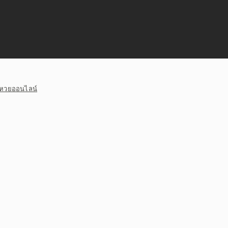
หวยออนไลน์