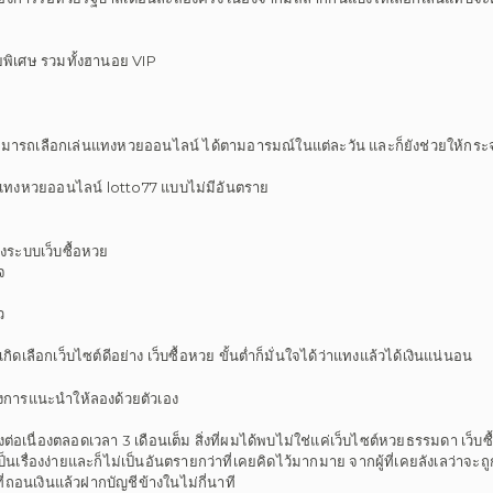
ยพิเศษ รวมทั้งฮานอย VIP
ะสามารถเลือกเล่นแทงหวยออนไลน์ ได้ตามอารมณ์ในแต่ละวัน และก็ยังช่วยให้กระจ
าแทงหวยออนไลน์ lotto77 แบบไม่มีอันตราย
่องระบบเว็บซื้อหวย
จ
ว
เกิดเลือกเว็บไซต์ดีอย่าง เว็บซื้อหวย ขั้นต่ำก็มั่นใจได้ว่าแทงแล้วได้เงินแน่นอน
องการแนะนำให้ลองด้วยตัวเอง
อเนื่องตลอดเวลา 3 เดือนเต็ม สิ่งที่ผมได้พบไม่ใช่แค่เว็บไซต์หวยธรรมดา เว็บซื
รื่องง่ายและก็ไม่เป็นอันตรายกว่าที่เคยคิดไว้มากมาย จากผู้ที่เคยลังเลว่าจะถู
่ถอนเงินแล้วฝากบัญชีข้างในไม่กี่นาที