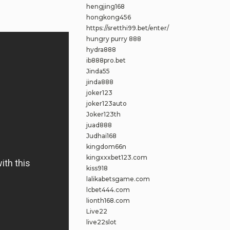
hengjing168
hongkong456
https://sretthi99.bet/enter/
hungry purry 888
hydra888
ib888pro.bet
Jinda55
jinda888
joker123
joker123auto
Joker123th
juad888
Judhai168
kingdom66n
kingxxxbet123.com
kiss918
lalikabetsgame.com
lcbet444.com
lionth168.com
Live22
live22slot