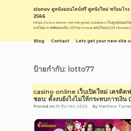
Skip
to
slonov ดูหนังออนไลน์ฟรี ดูหนังใหม่ พร้อมโรง ดู
content
2566
https://www.slonov.net the great outdoors เว็บดูหนังออนไลน์
บรรไทย ภาพชัดคมกริบ 037hd imovie หนังใหม่2023 Movie44 ห
Blog
Contact
Lets get your new site u
ป้ายกำกับ:
lotto77
casino online เว็บเปิดใหม่ เครดิต
ชอบ: ตั้งงบยังไงไม่ให้กระทบการเง
Posted on
19 ธันวาคม 2025
by
Matthew Turne