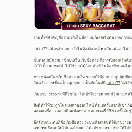
รวมทั้งที่สำคัญคือจ่ายจริงไม่ลีลา ผมก็เลยเริ่มต้นจากการสม
lotto77 สมัครง่ายอย่างยิ่งไม่ต้องง้อคนไหนกันแน่และไม่จ
ขั้นตอนสมัครสมาชิกบนเว็บ เว็บซื้อหวย ถือว่าเป็นจุดเริ่มต้น
OTP ก็สามารถเข้าไปใช้งานได้โดยทันที ไม่ต้องทักแอดไม่นห
ภายหลังสมัครเว็บซื้อหวย เสร็จ ระบบก็ให้พวกเราผูกบัญชีธนา
วันหลัง การเชื่อมโยงทุกๆอย่างเป็นอัตโนมัติ
lotto77
ไม่เสี
เว็บหวย lotto77 ที่ดีไซน์มาให้เข้าใจง่ายหากแม้ไม่เก่งเท
สิ่งที่ทำให้ผมถูกใจ แทงหวยออนไลน์ ตั้งแต่ครั้งแรกที่เข้าเว
ลอตเตอรี่ลาว สลากกินแบ่งฮานอย ลอตเตอรี่ยี่กี รวมทั้งอื่นๆ
อีกลักษณะเด่นก็คือเว็บซื้อหวย ระบบเลือกเลขที่ใช้งานง่าย
สามารถย้อนกลับไปมองโพยเก่าได้อย่างสะดวก ช่วยให้ไม่