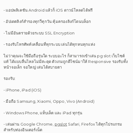
• แอปพลิเคชัน Android แล้วก็ iOS ดาวน์โหลดได้ฟรี
• อัปเดตลิงก์สำรองทุกวี่ทุกวัน คุ้มครองลิงก์โดนบล็อก
• ไม่มีอันตรายด้วยระบบ SSL Encryption
• รองรับโทรศัพท์เคลื่อนที่ทุกระบบ เล่นได้ทุกหนทุกแห่ง
ไม่ว่าคุณจะใช้มือถือรุ่นใด ระบบอะไร ก็สามารถเข้าเล่น pg slot เว็บไซต์
แท้ ได้แบบลื่นไหลไม่มีสะดุด ตัวเกมถูกดีไซน์มาให้ Responsive รองรับทั้ง
หน้าจอเล็ก จอใหญ่ เล่นได้สบายตา
รองรับ:
• iPhone, iPad (iOS)
• มือถือ Samsung, Xiaomi, Oppo, Vivo (Android)
• Windows Phone, แท็บเล็ต และ iPad ทุกรุ่น
• เล่นผ่าน Google Chrome,
pgslot
Safari, Firefox ได้ทุกโปรแกรม
สำหรับท่องอินเตอร์เน็ต