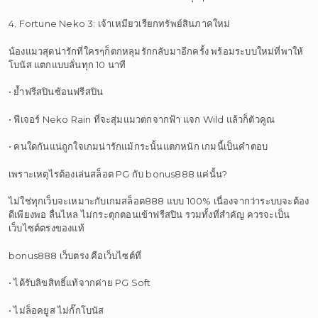
4. Fortune Neko 3: เจ้าเหมียวเรียกทรัพย์สินภาคใหม่
น้องแมวสุดน่ารักที่ใครๆก็ตกหลุมรักกลับมาอีกครั้ง พร้อมระบบใหม่ที่พาให้
โบนัส แตกแบบลั่นทุก 10 นาที
• ย้ำฟรีสปินซ้อนฟรีสปิน
• ฟีเจอร์ Neko Rain ที่จะสุ่มแมวตกจากฟ้า แจก Wild แล้วก็ตัวคูณ
• คนใดกันแน่ถูกใจเกมน่ารักแม้กระนั้นแตกหนัก เกมนี้เป็นคำตอบ
เพราะเหตุไรต้องเล่นสล็อต PG กับ bonus888 แค่นั้น?
ไม่ใช่ทุกเว็บจะเหมาะกับเกมสล็อต888 แบบ 100% เนื่องจากว่าระบบจะต้อง
ดีเพียงพอ ลื่นไหล ไม่กระตุกตอนเข้าฟรีสปิน รวมทั้งที่สำคัญ ควรจะเป็น
เว็บไซต์ตรงของแท้
bonus888 เว็บตรง คือเว็บไซต์ที่
• ได้รับลิขสิทธิ์แท้จากค่าย PG Soft
• ไม่ล็อคยูส ไม่กั๊กโบนัส