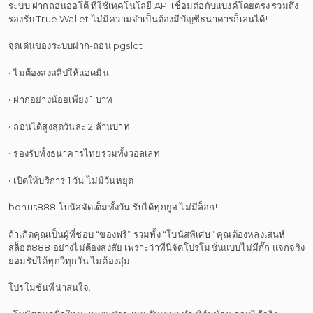
ระบบ ฝากถอนออโต้ ที่ใช้เทคโนโลยี API เชื่อมต่อกับแบงค์โดยตรง รวมถึง
รองรับ True Wallet ไม่มีความจำเป็นต้องมีบัญชีธนาคารก็เล่นได้!
จุดเด่นของระบบฝาก-ถอน pgslot
• ไม่ต้องส่งสลิปให้แอดมิน
• ฝากอย่างน้อยเพียง 1 บาท
• ถอนได้สูงสุดวันละ 2 ล้านบาท
• รองรับทั้งธนาคารไทยรวมทั้งวอลเลท
• เปิดให้บริการ 1 วัน ไม่มีวันหยุด
bonus888 โบนัสจัดเต็มทั้งวัน รับได้ทุกยูส ไม่มีล็อก!
ถ้าเกิดคุณเป็นผู้ที่ชอบ “ของฟรี” รวมทั้ง “โบนัสพิเศษ” คุณต้องหลงเสน่ห์
สล็อต888 อย่างไม่ต้องสงสัย เพราะว่าที่นี่จัดโปรโมชั่นแบบไม่มีกั๊ก แจกจริง
ยอมรับได้ทุกวี่ทุกวัน ไม่ต้องสุ่ม
โปรโมชั่นที่น่าสนใจ: