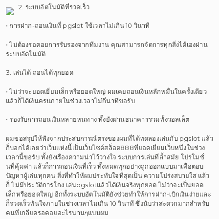
2. ระบบอัตโนมัติที่รวดเร็ว
• การฝาก-ถอนเงินที่ pgslot ใช้เวลาไม่เกิน 10 วินาที
• ไม่ต้องรอคอยการรับรองจากทีมงาน คุณสามารถจัดการทุกสิ่งได้เองผ่าน
ระบบอัตโนมัติ
3. เล่นได้ ถอนได้ทุกยอด
• ไม่ว่าจะยอดเยี่ยมเล็กหรือยอดใหญ่ ผมเคยถอนเงินหลักหมื่นในครั้งเดียว
แล้วก็ได้เงินครบภายในช่วงเวลาไม่กี่นาทีขอรับ
• รองรับการถอนเงินหลายหนทาง ทั้งยังผ่านธนาคารรวมทั้งวอลเล็ต
ผมขอสรุปให้ฟังจากประสบการณ์ตรงของผมที่ได้ทดลองเล่นกับ pgslot แล้ว
ก็บอกได้เลยว่าเว็บแห่งนี้เป็นเว็บไซต์สล็อต888ที่ยอดเยี่ยมเว็บหนึ่งในช่วง
เวลานี้ขอรับ ทั้งยังเรื่องความน่าไว้วางใจ ระบบการเล่นที่ล้ำสมัย โปรโมชั่
นที่คุ้มค่า แล้วก็การถอนเงินที่เร็ว ทั้งหมดทุกอย่างถูกออกแบบมาเพื่อตอบ
ปัญหาผู้เล่นทุกคน สิ่งที่ทำให้ผมประทับใจที่สุดเป็น ความโปร่งสบายใส แล้ว
ก็ ไม่มีประวัติการโกง เล่นpgslotแล้วได้เงินจริงทุกยอด ไม่ว่าจะเป็นยอด
เล็กหรือยอดใหญ่ อีกทั้งระบบอัตโนมัติยังช่วยทำให้การฝาก-เบิกเงินง่ายและ
ก็รวดเร็วทันใจภายในช่วงเวลาไม่เกิน 10 วินาที ซึ่งนับว่าสะดวกมากสำหรับ
คนที่เกลียดรอคอยอะไรนานๆแบบผม