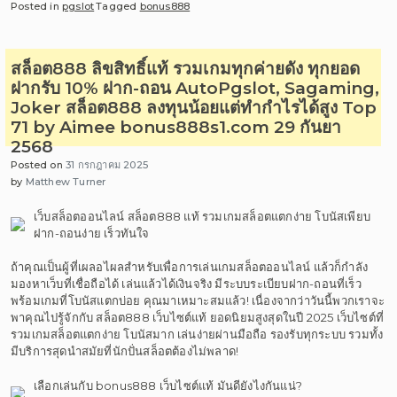
Posted in
pgslot
Tagged
bonus888
สล็อต888 ลิขสิทธิ์แท้ รวมเกมทุกค่ายดัง ทุกยอด
ฝากรับ 10% ฝาก-ถอน AutoPgslot, Sagaming,
Joker สล็อต888 ลงทุนน้อยแต่ทำกำไรได้สูง Top
71 by Aimee bonus888s1.com 29 กันยา
2568
Posted on
31 กรกฎาคม 2025
by
Matthew Turner
เว็บสล็อตออนไลน์ สล็อต888 แท้ รวมเกมสล็อตแตกง่าย โบนัสเพียบ
ฝาก-ถอนง่าย เร็วทันใจ
ถ้าคุณเป็นผู้ที่เผลอไผลสำหรับเพื่อการเล่นเกมสล็อตออนไลน์ แล้วก็กำลัง
มองหาเว็บที่เชื่อถือได้ เล่นแล้วได้เงินจริง มีระบบระเบียบฝาก-ถอนที่เร็ว
พร้อมเกมที่โบนัสแตกบ่อย คุณมาเหมาะสมแล้ว! เนื่องจากว่าวันนี้พวกเราจะ
พาคุณไปรู้จักกับ สล็อต888 เว็บไซต์แท้ ยอดนิยมสูงสุดในปี 2025 เว็บไซต์ที่
รวมเกมสล็อตแตกง่าย โบนัสมาก เล่นง่ายผ่านมือถือ รองรับทุกระบบ รวมทั้ง
มีบริการสุดนำสมัยที่นักปั่นสล็อตต้องไม่พลาด!
เลือกเล่นกับ bonus888 เว็บไซต์แท้ มันดียังไงกันแน่?