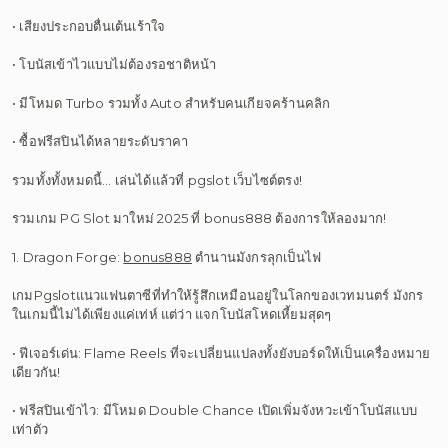
• เสียงประกอบตื่นเต้นเร้าใจ
• โบนัสเข้าไวแบบไม่ต้องรอชาติหน้า
• มีโหมด Turbo รวมทั้ง Auto สำหรับคนเกียจคร้านคลิก
• ซื้อฟรีสปินได้หลายระดับราคา
รวมทั้งทั้งหมดนี้… เล่นได้แล้วที่ pgslot เว็บไซต์ตรง!
รวมเกม PG Slot มาใหม่ 2025 ที่ bonus888 ต้องการให้ลองมาก!
1. Dragon Forge:
bonus888
ตำนานมังกรลุกเป็นไฟ
เกมPgslotแนวแฟนตาซีที่ทำให้รู้สึกเหมือนอยู่ในโลกของเวทมนตร์ มังกร
ในเกมนี้ไม่ได้เพียงแค่เท่ห์ แต่ว่า แจกโบนัสโหดเหี้ยมสุดๆ
• ฟีเจอร์เด่น: Flame Reels ที่จะเปลี่ยนแปลงทั้งยังบอร์ดให้เป็นเครื่องหมาย
เดียวกัน!
• ฟรีสปินเข้าไว: มีโหมด Double Chance เปิดเพิ่มจังหวะเข้าโบนัสแบบ
เท่าตัว