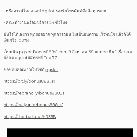
• หรือดาวน์โหลดแอป pgslot รองรับโทรศัพท์มือถือทุกระบบ
• คณะทำงานพร้อมบริการ 24 ชั่วโมง
มั่นใจได้เลยว่า ทุกยอดฝาก ทุกการถอน ไม่เป็นอันตราย เร็วทันใจ แล้วก็ได้
เงินจริง 100%!
เว็บพนัน pgslot Bonus888s1.com 9 สิงหาคม 68 Aimee ยืน 1 เรื่องเกม
สล็อต pgslotสมัครฟรี Top 77
ขอขอบคุณมากเว็ปไซต์
pgslot
https://bit.ly/bonus888_s1
https://rebrand.ly/bonus888_s1
https://cutly.info/bonus888_s1
https://shorturl.asia/hR35B