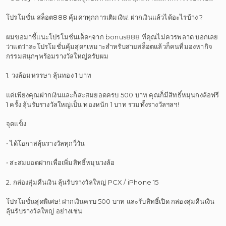
โปรโมชั่น สล็อต888 คุ้มค่าทุกการเติมเงิน! ฝากเงินแล้วได้อะไรบ้าง ?
ผมขอมาชี้แนะโปรโมชั่นเด็ดๆจาก bonus888 ที่คุณไม่ควรพลาด บอกเลย
ว่าแต่ว่าละโปรโมชั่นคุ้มสุดๆเหมาะสำหรับสายสล็อตแล้วก็คนที่มองหากิจ
กรรมสนุกๆพร้อมรางวัลใหญ่ครับผม
1. วงล้อมหรรษา ลุ้นทอง 1 บาท
แค่เพียงคุณฝากเงินและก็สะสมยอดครบ 500 บาท คุณก็มีสิทธิ์หมุนกงล้อฟรี
1 ครั้ง ลุ้นรับรางวัลใหญ่เป็น ทองหนัก 1 บาท รวมทั้งรางวัลฯลฯ!
จุดแข็ง
• ได้โอกาสลุ้นรางวัลทุกวี่วัน
• สะสมยอดฝากเพื่อเพิ่มสิทธิ์หมุนวงล้อ
2. กล่องสุ่มคืนเงิน ลุ้นรับรางวัลใหญ่ PCX / iPhone 15
โปรโมชั่นสุดพิเศษ! ฝากเงินครบ 500 บาท และรับสิทธิ์เปิด กล่องสุ่มคืนเงิน
ลุ้นรับรางวัลใหญ่ อย่างเช่น