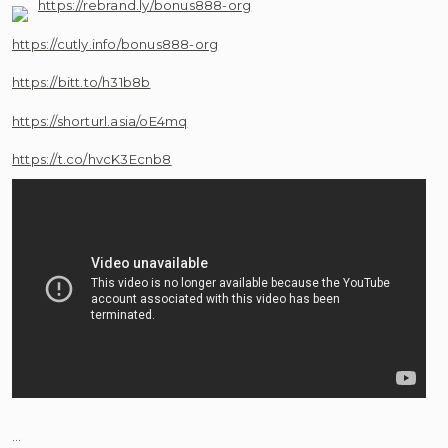
https://rebrand.ly/bonus888-org
https://cutly.info/bonus888-org
https://bitt.to/h31b8b
https://shorturl.asia/oE4mq
https://t.co/hvcK3Ecnb8
…