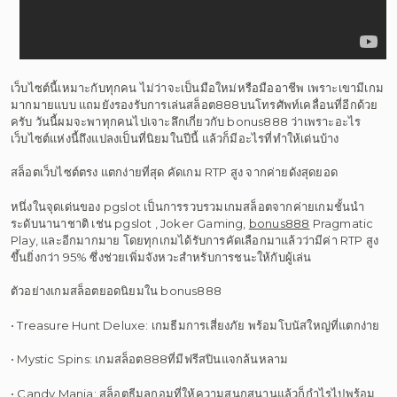
เว็บไซต์นี้เหมาะกับทุกคน ไม่ว่าจะเป็นมือใหม่หรือมืออาชีพ เพราะเขามีเกม
มากมายแบบ แถมยังรองรับการเล่นสล็อต888บนโทรศัพท์เคลื่อนที่อีกด้วย
ครับ วันนี้ผมจะพาทุกคนไปเจาะลึกเกี่ยวกับ bonus888 ว่าเพราะอะไร
เว็บไซต์แห่งนี้ถึงแปลงเป็นที่นิยมในปีนี้ แล้วก็มีอะไรที่ทำให้เด่นบ้าง
สล็อตเว็บไซต์ตรง แตกง่ายที่สุด คัดเกม RTP สูง จากค่ายดังสุดยอด
หนึ่งในจุดเด่นของ pgslot เป็นการรวบรวมเกมสล็อตจากค่ายเกมชั้นนำ
ระดับนานาชาติ เช่น pgslot , Joker Gaming,
bonus888
Pragmatic
Play, และอีกมากมาย โดยทุกเกมได้รับการคัดเลือกมาแล้วว่ามีค่า RTP สูง
ขึ้นยิ่งกว่า 95% ซึ่งช่วยเพิ่มจังหวะสำหรับการชนะให้กับผู้เล่น
ตัวอย่างเกมสล็อตยอดนิยมใน bonus888
• Treasure Hunt Deluxe: เกมธีมการเสี่ยงภัย พร้อมโบนัสใหญ่ที่แตกง่าย
• Mystic Spins: เกมสล็อต888ที่มีฟรีสปินแจกล้นหลาม
• Candy Mania: สล็อตธีมลูกอมที่ให้ความสนุกสนานแล้วก็กำไรไปพร้อม