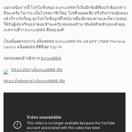
นอกเหนือจากนี้ โปรโมชั่นของ bonus888 ก็เป็นอีกข้อดีที่ผมจำต้องกล่าว
ถึงนะครับ ไม่ว่าจะเป็นโปรสมาชิกใหม่ โปรคืนยอดเสีย หรือกิจกรรมลุ้นทอง
แล้วก็รางวัลใหญ่ ทุกโปรโมชั่นถูกดีไซน์มาเพื่อเพิ่มช่องทางและก็ความสนุก
ให้กับผู้เล่นจริงๆอย่าคอยช้านะครับ ทดลองเข้ามาสัมผัสด้วยตัวเองแล้วคุณ
จะทราบดีว่า bonus888 คือของแท้!
เว็บสล็อตตรง100% สล็อต888 bonus888.life 28 มกรา 2568 Theresa
casino สล็อต888 ที่ดีที่สุด Top 74
ขอขอบคุณอ้างอิงจาก
bonus888
https://bit.ly/bonus888-life
https://rebrand.ly/bonus888-life