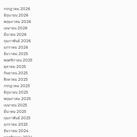
กรกฎาคม 2026
มิถุนายน 2026
พฤษภาคม 2026
เมษายน 2026
มีนาคม 2026
กุมภาพันธ์ 2026
มกราคม 2026
ธันวาคม 2025
พฤศจิกายน 2025
ตุลาคม 2025
กันยายน 2025
สิงหาคม 2025
กรกฎาคม 2025
มิถุนายน 2025
พฤษภาคม 2025
เมษายน 2025
มีนาคม 2025
กุมภาพันธ์ 2025
มกราคม 2025
ธันวาคม 2024