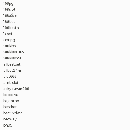
168pg
168slot
168สล็อต
188bet
188betth
1xbet
888pg
918kiss
918kissauto
918kissme
allbestbet
allbet24hr
alot666
amb slot
askyouwin888
baccarat
baj88thb
bestbet
betflixtikto
betway
bh99