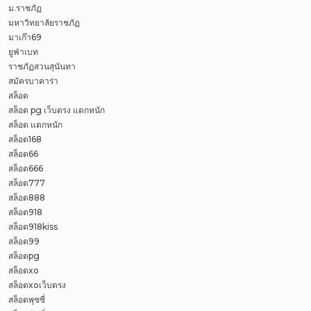
ม.ราชภัฏ
มหาวิทยาลัยราชภัฏ
มาเก๊า69
ยูฟ่าเบท
ราชภัฏสวนสุนันทา
สมัครบาคาร่า
สล็อต
สล็อต pg เว็บตรง แตกหนัก
สล็อต แตกหนัก
สล็อต168
สล็อต66
สล็อต666
สล็อต777
สล็อต888
สล็อต918
สล็อต918kiss
สล็อต99
สล็อตpg
สล็อตxo
สล็อตxoเว็บตรง
สล็อตพุซซี่