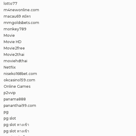
lotto77
m4newonline.com
macau69 สมัคร
mmgoldsbets.com
monkey789
Movie
Movie HD
Movie2free
Movie2thai
moviehdthai
Netflix
niseko168bet.com
okcasino159.com
Online Games
p2vvip
panama888
pananthai99.com
pg
pg slot
pg slot ทางเข้า
pg slot ทางเข้า