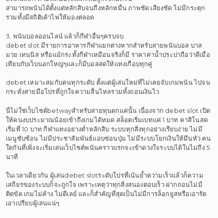
สามารถพนันได้ตั้งแต่หลักสิบจนถึงหลักหมื่น ภาพชัด เสียงชัด ไม่มีกระตุก
รวมทั้งมีสถิติเค้าไพ่ให้มองตลอด
3. พนันบอลออนไลน์ แล้วก็กีฬาอื่นๆครบจบ
debet slot มีรายการอาหารกีฬาแยกต่างหากสำหรับสายพนันบอล บาส
มวย เทนนิส หรือแม้กระทั้งกีฬาเหมือนจริงก็มี ราคาค่าน้ำประปาถือว่าดีเมื่อ
เทียบกับเว็บนอกใหญ่ๆและก็มีบอลสดให้แทงเกือบทุกคู่
debet เหมาะสมกับคนทุกระดับ ตั้งแต่ผู้เล่นใหม่ที่ไม่เคยจับเกมพนัน ไปจน
กระทั่งสายมือโปรที่ถูกใจความลื่นไหลรวมทั้งถอนเงินไว
นี่ไม่ใช่เว็บไซต์betwayสำหรับสายทุนดกแค่นั้น เนื่องจาก debet slot เปิด
ให้คนงบประมาณน้อยเข้าถึงเกมได้หมด สล็อตเริ่มเบทแค่ 1 บาท คาสิโนสด
เริ่มที่ 10 บาท กีฬาแทงอย่างต่ำหลักสิบ ระบบทุกสิ่งทุกอย่างเรียบง่าย ไม่มี
เมนูซับซ้อน ไม่มีประชาสัมพันธ์แอบซ่อนปุ่ม ไม่มีระบบโยกเงินให้มึนหัว คน
ใดกันที่เพิ่งจะเริ่มเล่นเว็บไซต์พนันคราวแรกจะเข้าดวงใจระบบได้ในไม่ถึง 5
นาที
ในเวลาเดียวกัน ผู้เล่นdebet slotระดับโปรที่เน้นย้ำความเร็วแล้วก็ความ
เสถียรของระบบก็จะถูกใจ เพราะเหตุว่าทุกสิ่งสนองตอบเร็ว ฝากถอนไม่มี
ติดขัด เกมไม่ค้าง ไม่ดีเลย์ และก็สำคัญที่สุดเป็นไม่มีการล็อกยูสหรือเอารัด
เอาเปรียบผู้เล่นแน่ๆ