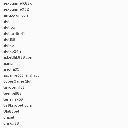
sexygame1688k
sexygame992
sing55fun.com
slot
slot pg
slot เครดิตฟรี
slot168
slotxo
slotxo24hr
spbetflik888.com
spinix
sretthi99
ssgame666 เข้าสู่ระบบ
SuperGame Slot
tangtem168
teenoi888
temmax69
tia8kingbet.com
Ufa89bet
ufabet
ufafox88