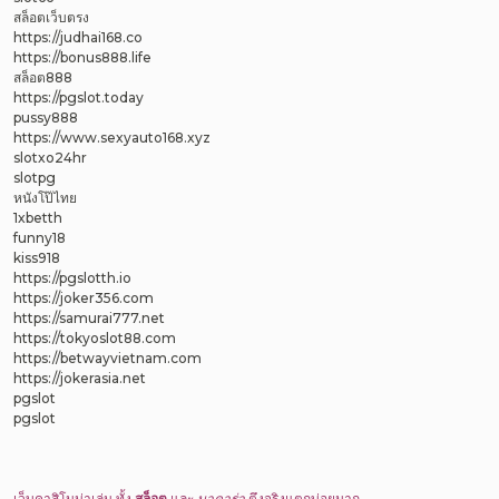
สล็อตเว็บตรง
https://judhai168.co
https://bonus888.life
สล็อต888
https://pgslot.today
pussy888
https://www.sexyauto168.xyz
slotxo24hr
slotpg
หนังโป๊ไทย
1xbetth
funny18
kiss918
https://pgslotth.io
https://joker356.com
https://samurai777.net
https://tokyoslot88.com
https://betwayvietnam.com
https://jokerasia.net
pgslot
pgslot
เว็บคาสิโนน่าเล่น ทั้ง
สล็อต
และ
บาคาร่า
ตึงจริงแตกบ่อยมาก