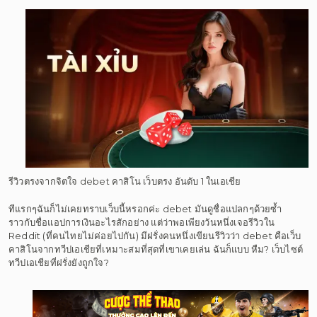
รีวิวตรงจากจิตใจ debet คาสิโน เว็บตรง อันดับ 1 ในเอเชีย
ทีแรกๆฉันก็ไม่เคยทราบเว็บนี้หรอกค่ะ debet มันดูชื่อแปลกๆด้วยซ้ำ
ราวกับชื่อแอปการเงินอะไรสักอย่าง แต่ว่าพอเพียงวันหนึ่งเจอรีวิวใน
Reddit (ที่คนไทยไม่ค่อยไปกัน) มีฝรั่งคนหนึ่งเขียนรีวิวว่า debet คือเว็บ
คาสิโนจากทวีปเอเชียที่เหมาะสมที่สุดที่เขาเคยเล่น ฉันก็แบบ หืม? เว็บไซต์
ทวีปเอเชียที่ฝรั่งยังถูกใจ?