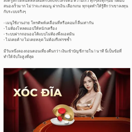
สิ่งที่รู้สึกได้ทันทีหลังสมัครdebetเสร็จคือ ความเร็ว ทุกๆสิ่งทุกๆอย่างตอบ
สนองเร็วมาก ไม่ว่าจะกดเมนู ฝากเงิน เลือกเกม ทุกจุดทำให้รู้สึกว่าเขาลงทุน
กับระบบจริงๆ
• เมนูใช้งานง่าย โทรศัพท์เคลื่อนที่หรือคอมก็ลื่นเท่ากัน
• ไม่ต้องโหลดแอปให้หนักเครื่อง
• ระบบฝากถอนออโต้แบบไม่ต้องพึ่งแอดมิน
• ไม่เคยค้าง ไม่เคยหลุด ไม่ต้องรีเฟรชซ้ำ
มีวันหนึ่งลองถอนตอนเที่ยงคืนกว่า เงินเข้าบัญชีภายใน 1 นาที นี่เป็นข้อที่
ทำให้จับใจสูงที่สุด