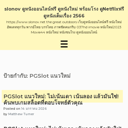
Skip
to
slonov ดูหนังออนไลน์ฟรี ดูหนังใหม่ พร้อมโรง ดูNetflixฟรี
content
ดูหนังเต็มเรื่อง 2566
https://www.slonov.net the great outdoors เว็บดูหนังออนไลน์ฟรี หนังใหม่
อัพเดททุกวัน พากย์ไทย บรรไทย ภาพชัดคมกริบ 037hd imovie หนังใหม่2023
Movie44 หนังใหม่ หนังชนโรง ดูหนังออนไลน์
ป้ายกำกับ:
PGSlot แนวใหม่
PGSlot แนวใหม่: ไม่เน้นเดา เน้นลอง แล้วมันใช่!
ค้นพบเกมสล็อตที่ตอบโจทย์ตัวคุณ
Posted on
14 มกราคม 2026
by
Matthew Turner