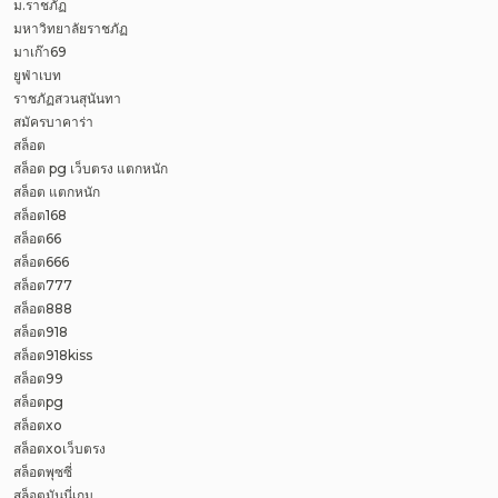
ม.ราชภัฏ
มหาวิทยาลัยราชภัฏ
มาเก๊า69
ยูฟ่าเบท
ราชภัฏสวนสุนันทา
สมัครบาคาร่า
สล็อต
สล็อต pg เว็บตรง แตกหนัก
สล็อต แตกหนัก
สล็อต168
สล็อต66
สล็อต666
สล็อต777
สล็อต888
สล็อต918
สล็อต918kiss
สล็อต99
สล็อตpg
สล็อตxo
สล็อตxoเว็บตรง
สล็อตพุซซี่
สล็อตมันนี่เกม