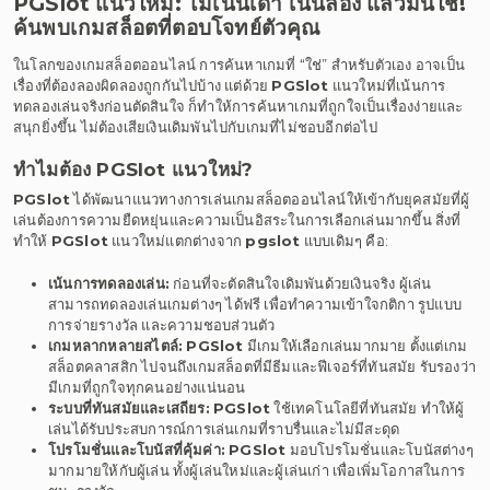
PGSlot แนวใหม่: ไม่เน้นเดา เน้นลอง แล้วมันใช่!
ค้นพบเกมสล็อตที่ตอบโจทย์ตัวคุณ
ในโลกของเกมสล็อตออนไลน์ การค้นหาเกมที่ “ใช่” สำหรับตัวเอง อาจเป็น
เรื่องที่ต้องลองผิดลองถูกกันไปบ้าง แต่ด้วย
PGSlot
แนวใหม่ที่เน้นการ
ทดลองเล่นจริงก่อนตัดสินใจ ก็ทำให้การค้นหาเกมที่ถูกใจเป็นเรื่องง่ายและ
สนุกยิ่งขึ้น ไม่ต้องเสียเงินเดิมพันไปกับเกมที่ไม่ชอบอีกต่อไป
ทำไมต้อง PGSlot แนวใหม่?
PGSlot
ได้พัฒนาแนวทางการเล่นเกมสล็อตออนไลน์ให้เข้ากับยุคสมัยที่ผู้
เล่นต้องการความยืดหยุ่นและความเป็นอิสระในการเลือกเล่นมากขึ้น สิ่งที่
ทำให้
PGSlot
แนวใหม่แตกต่างจาก
pgslot
แบบเดิมๆ คือ:
เน้นการทดลองเล่น:
ก่อนที่จะตัดสินใจเดิมพันด้วยเงินจริง ผู้เล่น
สามารถทดลองเล่นเกมต่างๆ ได้ฟรี เพื่อทำความเข้าใจกติกา รูปแบบ
การจ่ายรางวัล และความชอบส่วนตัว
เกมหลากหลายสไตล์:
PGSlot
มีเกมให้เลือกเล่นมากมาย ตั้งแต่เกม
สล็อตคลาสสิก ไปจนถึงเกมสล็อตที่มีธีมและฟีเจอร์ที่ทันสมัย รับรองว่า
มีเกมที่ถูกใจทุกคนอย่างแน่นอน
ระบบที่ทันสมัยและเสถียร:
PGSlot
ใช้เทคโนโลยีที่ทันสมัย ทำให้ผู้
เล่นได้รับประสบการณ์การเล่นเกมที่ราบรื่นและไม่มีสะดุด
โปรโมชั่นและโบนัสที่คุ้มค่า:
PGSlot
มอบโปรโมชั่นและโบนัสต่างๆ
มากมายให้กับผู้เล่น ทั้งผู้เล่นใหม่และผู้เล่นเก่า เพื่อเพิ่มโอกาสในการ