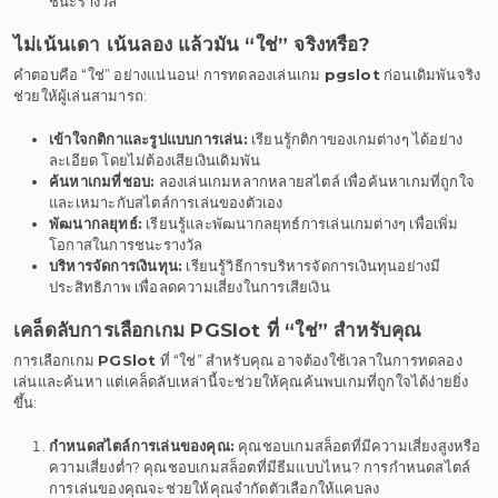
ชนะรางวัล
ไม่เน้นเดา เน้นลอง แล้วมัน “ใช่” จริงหรือ?
คำตอบคือ “ใช่” อย่างแน่นอน! การทดลองเล่นเกม
pgslot
ก่อนเดิมพันจริง
ช่วยให้ผู้เล่นสามารถ:
เข้าใจกติกาและรูปแบบการเล่น:
เรียนรู้กติกาของเกมต่างๆ ได้อย่าง
ละเอียด โดยไม่ต้องเสียเงินเดิมพัน
ค้นหาเกมที่ชอบ:
ลองเล่นเกมหลากหลายสไตล์ เพื่อค้นหาเกมที่ถูกใจ
และเหมาะกับสไตล์การเล่นของตัวเอง
พัฒนากลยุทธ์:
เรียนรู้และพัฒนากลยุทธ์การเล่นเกมต่างๆ เพื่อเพิ่ม
โอกาสในการชนะรางวัล
บริหารจัดการเงินทุน:
เรียนรู้วิธีการบริหารจัดการเงินทุนอย่างมี
ประสิทธิภาพ เพื่อลดความเสี่ยงในการเสียเงิน
เคล็ดลับการเลือกเกม PGSlot ที่ “ใช่” สำหรับคุณ
การเลือกเกม
PGSlot
ที่ “ใช่” สำหรับคุณ อาจต้องใช้เวลาในการทดลอง
เล่นและค้นหา แต่เคล็ดลับเหล่านี้จะช่วยให้คุณค้นพบเกมที่ถูกใจได้ง่ายยิ่ง
ขึ้น:
กำหนดสไตล์การเล่นของคุณ:
คุณชอบเกมสล็อตที่มีความเสี่ยงสูงหรือ
ความเสี่ยงต่ำ? คุณชอบเกมสล็อตที่มีธีมแบบไหน? การกำหนดสไตล์
การเล่นของคุณจะช่วยให้คุณจำกัดตัวเลือกให้แคบลง