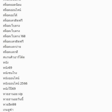
สล็อตยอดนิยม
สล็อตออนไลน์
สล็อตออโต้
สล็อตเครดิตฟรี
สล็อตเว็บตรง
สล็อตเว็บตรง
สล็อตเว็บตรง 168
สล็อตเเครดิตฟรี
สล็อตแตกง่าย
สล็อตแตกดี
สแกนคิวอาร์โค้ด
หนัง
หนัง69
หนังชนโรง
หนังออนไลน์
หนังออนไลน์ 2566
หนังโป๊69
หวยฮานอย vip
หวยฮานอยวันนี้
หวยฮิต88
เกมยูฟ่า