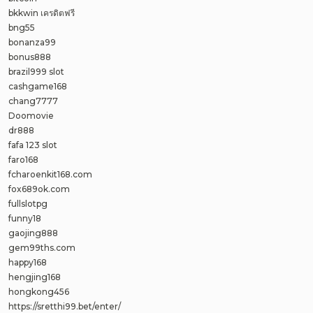
bkkwin เครดิตฟรี
bng55
bonanza99
bonus888
brazil999 slot
cashgame168
chang7777
Doomovie
dr888
fafa 123 slot
faro168
fcharoenkit168.com
fox689ok.com
fullslotpg
funny18
gaojing888
gem99ths.com
happy168
hengjing168
hongkong456
https://sretthi99.bet/enter/