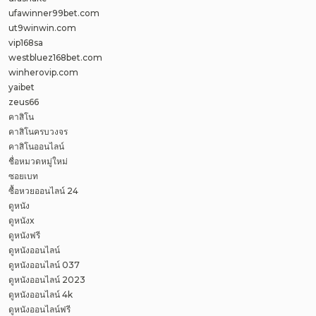
ufawinner99bet.com
ut9winwin.com
vip168sa
westbluez168bet.com
winherovip.com
yaibet
zeus66
คาสิโน
คาสิโนครบวงจร
คาสิโนออนไลน์
ชื่อหมวดหมู่ใหม่
ซอยเบท
ซื้อหวยออนไลน์ 24
ดูหนัง
ดูหนังx
ดูหนังฟรี
ดูหนังออนไลน์
ดูหนังออนไลน์ 037
ดูหนังออนไลน์ 2023
ดูหนังออนไลน์ 4k
ดูหนังออนไลน์ฟรี