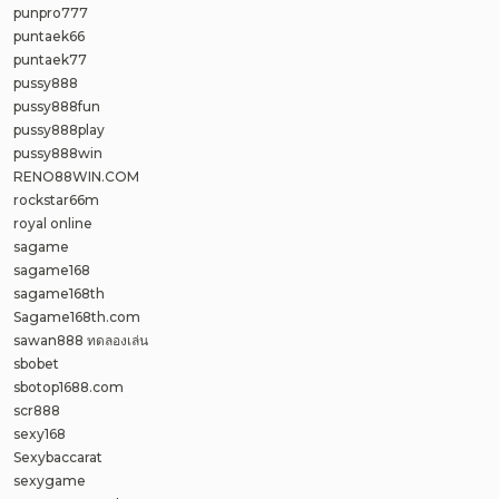
punpro777
puntaek66
puntaek77
pussy888
pussy888fun
pussy888play
pussy888win
RENO88WIN.COM
rockstar66m
royal online
sagame
sagame168
sagame168th
Sagame168th.com
sawan888 ทดลองเล่น
sbobet
sbotop1688.com
scr888
sexy168
Sexybaccarat
sexygame