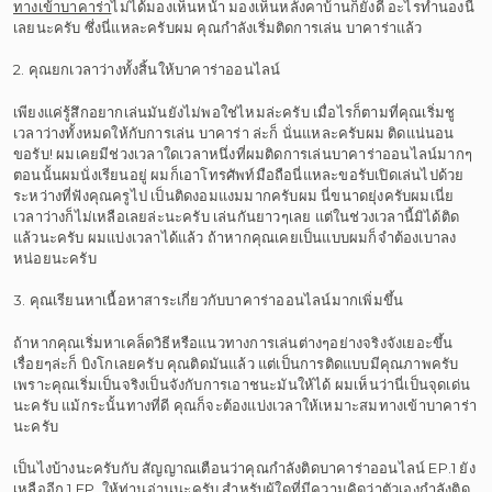
ทางเข้าบาคาร่า
ไม่ได้มองเห็นหน้า มองเห็นหลังคาบ้านก็ยังดี อะไรทำนองนี้
เลยนะครับ ซึ่งนี่แหละครับผม คุณกำลังเริ่มติดการเล่น บาคาร่าแล้ว
2. คุณยกเวลาว่างทั้งสิ้นให้บาคาร่าออนไลน์
เพียงแค่รู้สึกอยากเล่นมันยังไม่พอใช่ไหมล่ะครับ เมื่อไรก็ตามที่คุณเริ่มชู
เวลาว่างทั้งหมดให้กับการเล่น บาคาร่า ล่ะก็ นั่นแหละครับผม ติดแน่นอน
ขอรับ! ผมเคยมีช่วงเวลาใดเวลาหนึ่งที่ผมติดการเล่นบาคาร่าออนไลน์มากๆ
ตอนนั้นผมนั่งเรียนอยู่ ผมก็เอาโทรศัพท์มือถือนี่แหละขอรับเปิดเล่นไปด้วย
ระหว่างที่ฟังคุณครูไป เป็นติดงอมแงมมากครับผม นี่ขนาดยุ่งครับผมเนี่ย
เวลาว่างก็ไม่เหลือเลยล่ะนะครับ เล่นกันยาวๆเลย แต่ในช่วงเวลานี้มิได้ติด
แล้วนะครับ ผมแบ่งเวลาได้แล้ว ถ้าหากคุณเคยเป็นแบบผมก็จำต้องเบาลง
หน่อยนะครับ
3. คุณเรียนหาเนื้อหาสาระเกี่ยวกับบาคาร่าออนไลน์มากเพิ่มขึ้น
ถ้าหากคุณเริ่มหาเคล็ดวิธีหรือแนวทางการเล่นต่างๆอย่างจริงจังเยอะขึ้น
เรื่อยๆล่ะก็ บิงโกเลยครับ คุณติดมันแล้ว แต่เป็นการติดแบบมีคุณภาพครับ
เพราะคุณเริ่มเป็นจริงเป็นจังกับการเอาชนะมันให้ได้ ผมเห็นว่านี่เป็นจุดเด่น
นะครับ แม้กระนั้นทางที่ดี คุณก็จะต้องแบ่งเวลาให้เหมาะสมทางเข้าบาคาร่า
นะครับ
เป็นไงบ้างนะครับกับ สัญญาณเตือนว่าคุณกำลังติดบาคาร่าออนไลน์ EP.1 ยัง
เหลืออีก 1 EP. ให้ท่านอ่านนะครับ สำหรับผู้ใดที่มีความคิดว่าตัวเองกำลังติด