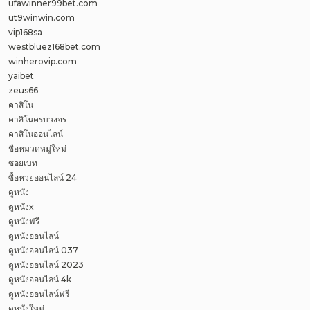
ufawinner99bet.com
ut9winwin.com
vip168sa
westbluez168bet.com
winherovip.com
yaibet
zeus66
คาสิโน
คาสิโนครบวงจร
คาสิโนออนไลน์
ชื่อหมวดหมู่ใหม่
ซอยเบท
ซื้อหวยออนไลน์ 24
ดูหนัง
ดูหนังx
ดูหนังฟรี
ดูหนังออนไลน์
ดูหนังออนไลน์ 037
ดูหนังออนไลน์ 2023
ดูหนังออนไลน์ 4k
ดูหนังออนไลน์ฟรี
ดูหนังใหม่