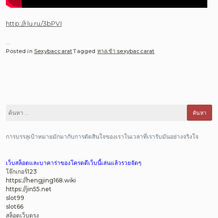
http://rlu.ru/3bPVI
…
Posted in
Sexybaccarat
Tagged
ทางเข้า sexybaccarat
ค้นหา
สำหรับ:
การบรรลุเป้าหมายมักมากับการตัดสินใจของเราในเวลาที่เรารับมันอย่างจริงใจ
เว็บสล็อตและบาคาร่าของโครตดีเว็บนี้เล่นแล้วรวยจัดๆ
โจ๊กเกอร์123
https://hengjing168.wiki
https://jin55.net
slot99
slot66
สล็อตเว็บตรง