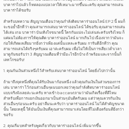
บาคาร่าไปแล้ว ก็ทดลองแบ่งเวลาให้เหมาะมากขึ้นนะครับ คุณสามารถเล่น
บาคาร่าได้ขอรับ
สำหรับบทความ สัญญาณเตือนว่าคุณกำลังติดบาคาร่าออนไลน์ EP.2 นี้ ผมก็
จะขอย้ำอีกทีว่า คุณสามารถเล่นบาคาร่าออนไลน์ ได้ขอรับ คุณสามารถเล่น
ได้เล่น เกม บาคาร่า บันเทิงใจขนาดนี้ ใครกันแน่จะไม่เล่นล่ะครับจริงไหม ก็
แค่ผมไม่ต้องการให้คุณติด บาคาร่าออนไลน์ มากเกินไป เนื่องจากว่ามันจะ
ก่อให้เกิดผลเสียมากยิ่งกว่าเพียงแค่นั้นแหละครับผม การันตีอีกทีว่า คุณ
สามารถเล่นได้จริงๆครับผม เอาล่ะครับผม เพื่อไม่ให้เป็นการเสียเวล่ำเวลา
มาดูกันขอรับว่า 3 สัญญาณเตือนที่ว่ามีอะไรอีกบ้าง ถ้าพร้อมและจากนั้นก็
เลทโกขอรับ!
1. คุณกันเงินส่วนหนึ่งไว้สำหรับเล่นบาคาร่าออนไลน์ โดยยิ่งไปกว่านั้น
ถ้ามาถึงจุดหนึ่งที่คุณได้รับเงินมาก้อนหนึ่ง แล้วคุณกันเงินในส่วนของการ
เล่น บาคาร่า ไว้ก่อนส่วนอื่นๆผมบอกเลยว่าคุณกำลังติดบาคาร่าออนไลน์
แบบจริงจังเลยล่ะนะครับ ทางเข้า baccaratถามว่ามันเกิดเรื่องที่ดีไหม
สำหรับเพื่อการแยกเงินออกมาเป็นส่วนๆมันดีครับผม แต่ว่าคุณควรกันเงิน
ส่วนอื่นๆก่อนนะครับ อย่าลืมนะครับว่า บาคาร่าออนไลน์ ไม่ได้สำคัญขนาด
นั้น โดยเหตุนี้ ให้มันเป็นเงินที่คุณสามารถมาเล่นโดยที่ไม่เดือดร้อนดียิ่งกว่า
ขอรับ
2. คุณเริ่มบทสำหรับพูดเกี่ยวกับบาคาร่าออนไลน์ เพิ่มมากขึ้น