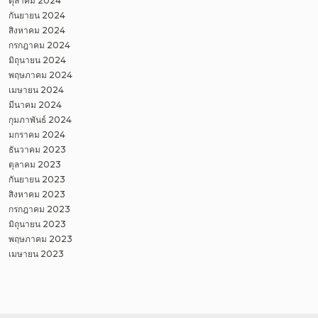
ตุลาคม 2024
กันยายน 2024
สิงหาคม 2024
กรกฎาคม 2024
มิถุนายน 2024
พฤษภาคม 2024
เมษายน 2024
มีนาคม 2024
กุมภาพันธ์ 2024
มกราคม 2024
ธันวาคม 2023
ตุลาคม 2023
กันยายน 2023
สิงหาคม 2023
กรกฎาคม 2023
มิถุนายน 2023
พฤษภาคม 2023
เมษายน 2023