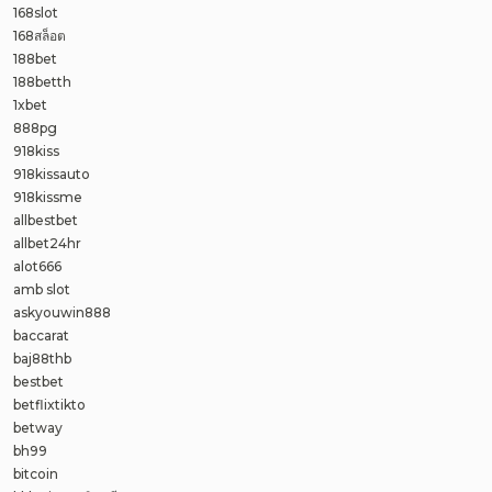
168slot
168สล็อต
188bet
188betth
1xbet
888pg
918kiss
918kissauto
918kissme
allbestbet
allbet24hr
alot666
amb slot
askyouwin888
baccarat
baj88thb
bestbet
betflixtikto
betway
bh99
bitcoin