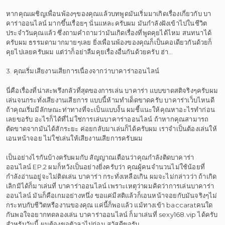
หากคุณเผชิญเพื่อนพ้องๆของคุณแล้วบทพูดมันเริ่มมาเกิดเรื่องเกี่ยวกับ บา
คาร่าออนไลน์ มากขึ้นเรื่อยๆ นั่นแหละครับผม มันกำลังฝังเข้าไปในชีวิต
ประจำวันคุณแล้ว ซึ่งถามคำถามว่ามันเกิดเรื่องที่พูดคุยได้ไหม สนทนาได้
ครับผม ธรรมดามากมายๆเลย ยิ่งเพื่อนพ้องของคุณก็เป็นคอเดียวกันด้วยก็
คุยไปเลยครับผม แต่ว่าก็อย่าลืมคุยเรื่องอื่นกันด้วยครับ ฮ่า…
3. คุณเริ่มเสียงานเสียการเนื่องจากว่าบาคาร่าออนไลน์
นี่คือเรื่องที่น่าสะพรึงกลัวที่สุดของการเล่น บาคาร่า แบบขาดสติจริงๆครับผม
เล่นจนกระทั่งเสียงานเสียการ แบบนี้ห้ามทำเด็ดขาดครับ บาคาร่าเว็บไหนดี
ถ้าคุณเริ่มมีลักษณะท่าทางที่จะเป็นแบบงั้น ผมชี้แนะให้คุณหาอะไรทำก่อน
เลยขอรับ อะไรก็ได้ที่ไม่ใช่การเล่นบาคาร่าออนไลน์ ถ้าหากคุณสามารถ
ตัดขาดจากมันได้สักระยะ ค่อยกลับมาเล่นก็ได้ครับผม เราจำเป็นต้องเล่นให้
เอนหน้าจอย ไม่ใช่เล่นให้เสียงานเสียการครับผม
เป็นอย่างไรกันบ้างครับผมกับ สัญญาณเตือนว่าคุณกำลังติดบาคาร่า
ออนไลน์ EP.2 ผมก็หวังเป็นอย่างยิ่งครับว่า คุณผู้คนจำนวนไม่ใช้น้อยที่
กำลังอ่านอยู่จะไม่ติดเล่น บาคาร่า กระทั่งเหลือเกิน ผมจะไม่กล่าวว่า ถ้าเกิด
เลิกมิได้ก็มาเล่นที่ บาคาร่าออนไลน์ เพราะเหตุว่าผมคิดว่าการเล่นบาคาร่า
ออนไลน์ มันก็คือเกมอย่างหนึ่ง ขอแค่มีสติแล้วก็เอนหน้าจอยกับมันจริงๆไม่
กระทบกับชีวิตหรืองานของคุณ แค่นี้ก็พอแล้ว แม้ทางเข้า baccaratคนใด
กันพอใจอยากทดลองเล่น บาคาร่าออนไลน์ ก็มาเล่นที่ sexy168.vip ได้ครับ
สำหรับวันนี้ ผมต้องขอตัวลาไปก่อน สวัสดีขอรับ