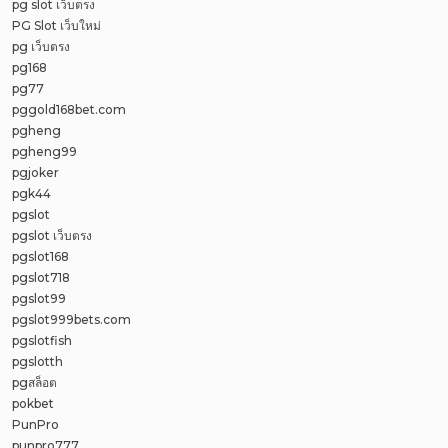
pg slot เว็บตรง
PG Slot เว็บใหม่
pg เว็บตรง
pg168
pg77
pggold168bet.com
pgheng
pgheng99
pgjoker
pgk44
pgslot
pgslot เว็บตรง
pgslot168
pgslot718
pgslot99
pgslot999bets.com
pgslotfish
pgslotth
pgสล็อต
pokbet
PunPro
punpro777