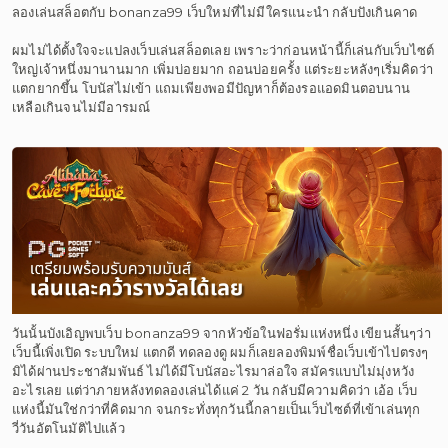
ลองเล่นสล็อตกับ bonanza99 เว็บใหม่ที่ไม่มีใครแนะนำ กลับปังเกินคาด
ผมไม่ได้ตั้งใจจะแปลงเว็บเล่นสล็อตเลย เพราะว่าก่อนหน้านี้ก็เล่นกับเว็บไซต์
ใหญ่เจ้าหนึ่งมานานมาก เพิ่มบ่อยมาก ถอนบ่อยครั้ง แต่ระยะหลังๆเริ่มคิดว่า
แตกยากขึ้น โบนัสไม่เข้า แถมเพียงพอมีปัญหาก็ต้องรอแอดมินตอบนาน
เหลือเกินจนไม่มีอารมณ์
วันนั้นบังเอิญพบเว็บ bonanza99 จากหัวข้อในฟอรั่มแห่งหนึ่ง เขียนสั้นๆว่า
เว็บนี้เพิ่งเปิด ระบบใหม่ แตกดี ทดลองดู ผมก็เลยลองพิมพ์ชื่อเว็บเข้าไปตรงๆ
มิได้ผ่านประชาสัมพันธ์ ไม่ได้มีโบนัสอะไรมาล่อใจ สมัครแบบไม่มุ่งหวัง
อะไรเลย แต่ว่าภายหลังทดลองเล่นได้แค่ 2 วัน กลับมีความคิดว่า เอ้อ เว็บ
แห่งนี้มันใช่กว่าที่คิดมาก จนกระทั่งทุกวันนี้กลายเป็นเว็บไซต์ที่เข้าเล่นทุก
วี่วันอัตโนมัติไปแล้ว