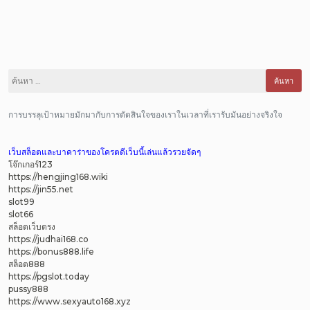
ค้นหา
สำหรับ:
การบรรลุเป้าหมายมักมากับการตัดสินใจของเราในเวลาที่เรารับมันอย่างจริงใจ
เว็บสล็อตและบาคาร่าของโครตดีเว็บนี้เล่นแล้วรวยจัดๆ
โจ๊กเกอร์123
https://hengjing168.wiki
https://jin55.net
slot99
slot66
สล็อตเว็บตรง
https://judhai168.co
https://bonus888.life
สล็อต888
https://pgslot.today
pussy888
https://www.sexyauto168.xyz