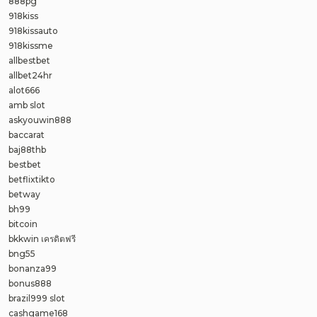
888pg
918kiss
918kissauto
918kissme
allbestbet
allbet24hr
alot666
amb slot
askyouwin888
baccarat
baj88thb
bestbet
betflixtikto
betway
bh99
bitcoin
bkkwin เครดิตฟรี
bng55
bonanza99
bonus888
brazil999 slot
cashgame168