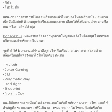
• กีฬา
• โปรโมชั่น
แต่ละรายการอาหารมีไอคอนเรียบกดแล้วไม่หน่วง โหลดเร็ว แม้จะเล่นผ่าน
เน็ตมือถือปกติ ตัวเกมถูกจัดเรียงแบบมองง่าย เลือกได้ทั้งยังตามค่าย ตามชื่อ
เกม หรือเกมใหม่ล่าสุด
bonanza99
แหล่งรวมสล็อตจากทุกค่ายใหญ่ของจริง ไม่ล็อกยูส ไม่ตัดรอบ
แจ็คพอตเข้าจริงแบบไม่จกตา
จุดที่ทำให้ bonanza99 น่าดึงดูดจริงๆคือเรื่องเกม เพราะเขาสะสมค่าย
สล็อตใหญ่ที่แท้จริงเอาไว้ในเว็บเดียว ดังเช่น
• PG Soft
• Joker Gaming
• JILI
• Pragmatic Play
• Red Tiger
• Blueprint
• Nolimit City
และก็อีกหลายค่ายที่ผมไม่คิดว่าจะเจอในเว็บไซต์bonanza99 ใหม่แบบงี้ ที่
สำคัญคือ ระบบเกมของที่นี่เป็น API ตรงจากค่าย ไม่ใช่เกมก๊อปหรือเว็บ