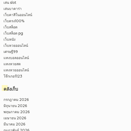
เล่น slot
เล่นบาคาร่า
เว็บคาสิโนออนไลน์
เว็บตรง100%
เว็บสล็อต
เว็บสล็อต pg
เว็บหนัง
เว็บหวยออนไลน์
เศรษฐี99
แทงบอลออนไลน์
แทงหวยสด
แทงหวยออนไลน์
โจ๊กเกอร์123
คลังเก็บ
กรกฎาคม 2026
มิถุนายน 2026
พฤษภาคม 2026
เมษายน 2026
มีนาคม 2026
กุมภาพันธ์ 2026