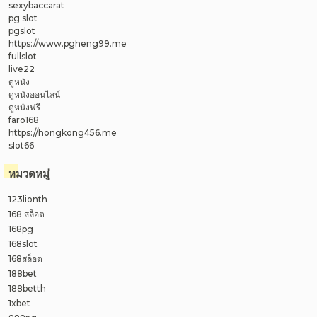
sexybaccarat
pg slot
pgslot
https://www.pgheng99.me
fullslot
live22
ดูหนัง
ดูหนังออนไลน์
ดูหนังฟรี
faro168
https://hongkong456.me
slot66
หมวดหมู่
123lionth
168 สล็อต
168pg
168slot
168สล็อต
188bet
188betth
1xbet