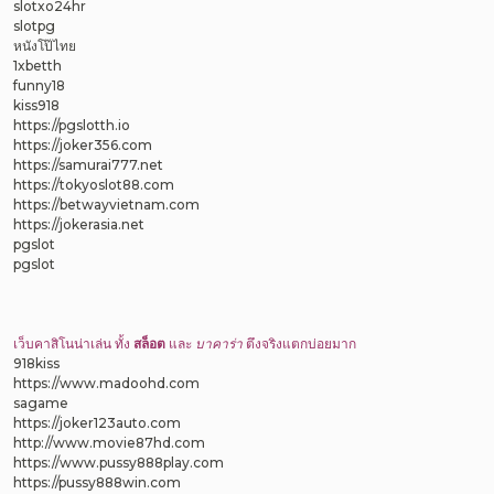
slotxo24hr
slotpg
หนังโป๊ไทย
1xbetth
funny18
kiss918
https://pgslotth.io
https://joker356.com
https://samurai777.net
https://tokyoslot88.com
https://betwayvietnam.com
https://jokerasia.net
pgslot
pgslot
เว็บคาสิโนน่าเล่น ทั้ง
สล็อต
และ
บาคาร่า
ตึงจริงแตกบ่อยมาก
918kiss
https://www.madoohd.com
sagame
https://joker123auto.com
http://www.movie87hd.com
https://www.pussy888play.com
https://pussy888win.com