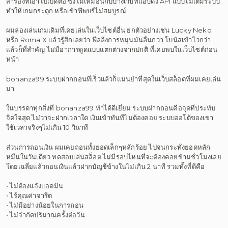
สำรองที่เอาไปเปิดต่อ ซึ่งไม่เหมือนกับบางเว็บที่แอบดึง API แบบไม่เต็มระบบ
ทำให้เกมกระตุก หรือเข้าฟีพบร์ไม่สมบูรณ์
ผมลองเล่นเกมเดิมที่เคยเล่นในเว็บไซต์อื่น ยกตัวอย่างเช่น Lucky Neko
หรือ Roma X แล้วรู้สึกเลยว่า ฟีลลิ่งการหมุนมันลื่นกว่า โบนัสเข้าไวกว่า
แล้วก็ที่สำคัญ ไม่มีอาการดูดแบบแตกต่างจากปกติ ที่เคยพบในเว็บไซต์ก่อน
หน้า
bonanza99 ระบบฝากถอนที่เร็วแล้วก็แม่นยำที่สุดในเว็บสล็อตที่ผมเคยเล่น
มา
ในบรรดาทุกสิ่งที่ bonanza99 ทำได้ดีเยี่ยม ระบบฝากถอนคือจุดที่ประทับ
จิตใจสุด ไม่ว่าจะฝากเวลาใด เงินเข้าทันทีไม่ต้องคอย ระบบออโต้ของเขา
ใช้เวลาจริงๆไม่เกิน 10 วินาที
ส่วนการถอนเงิน ผมเคยถอนทั้งยอดเล็กๆหลักร้อย ไปจนกระทั่งยอดหลัก
หมื่นในวันเดียว ทดสอบเล่นสล็อต ไม่มีรอบไหนที่จะต้องคอยข้ามชั่วโมงเลย
โดยเฉลี่ยแล้วถอนเงินแล้วฝากบัญชีข้างในไม่เกิน 2 นาที รวมทั้งที่ดีคือ
• ไม่ต้องแจ้งแอดมิน
• ไร้คุณค่าจารีต
• ไม่มีอย่างน้อยในการถอน
• ไม่จำกัดปริมาณครั้งต่อวัน