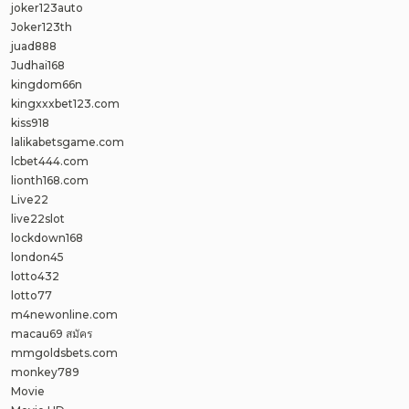
joker123auto
Joker123th
juad888
Judhai168
kingdom66n
kingxxxbet123.com
kiss918
lalikabetsgame.com
lcbet444.com
lionth168.com
Live22
live22slot
lockdown168
london45
lotto432
lotto77
m4newonline.com
macau69 สมัคร
mmgoldsbets.com
monkey789
Movie