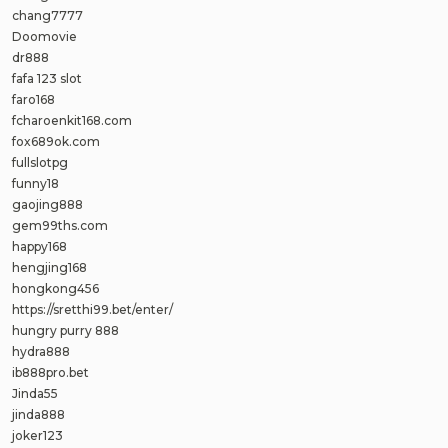
chang7777
Doomovie
dr888
fafa 123 slot
faro168
fcharoenkit168.com
fox689ok.com
fullslotpg
funny18
gaojing888
gem99ths.com
happy168
hengjing168
hongkong456
https://sretthi99.bet/enter/
hungry purry 888
hydra888
ib888pro.bet
Jinda55
jinda888
joker123