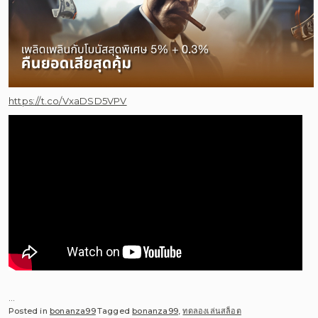
https://t.co/VxaDSD5VPV
…
Posted in
bonanza99
Tagged
bonanza99
,
ทดลองเล่นสล็อต