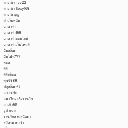
ทางเข้า live22
ทางเข้า Sexy168
ทางเข้าpg
ทำเว็บพนัน
บาคาร่า
บาคาร่า168
บาคาร่าออนไลน์
บาคาร่าเว็บไหนดี
ปั่นสล็อต
ปันโปร777
พอต
พีจี
พีจีสล็อต
พุซซี่888
ฟลูสล็อตพีจี
ม.ราชภัฏ
มหาวิทยาลัยราชภัฏ
มาเก๊า69
ยูฟ่าเบท
ราชภัฏสวนสุนันทา
สมัครบาคาร่า