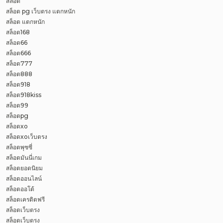
สล็อต
สล็อต pg เว็บตรง แตกหนัก
สล็อต แตกหนัก
สล็อต168
สล็อต66
สล็อต666
สล็อต777
สล็อต888
สล็อต918
สล็อต918kiss
สล็อต99
สล็อตpg
สล็อตxo
สล็อตxoเว็บตรง
สล็อตพุซซี่
สล็อตมันนี่เกม
สล็อตยอดนิยม
สล็อตออนไลน์
สล็อตออโต้
สล็อตเครดิตฟรี
สล็อตเว็บตรง
สล็อตเว็บตรง