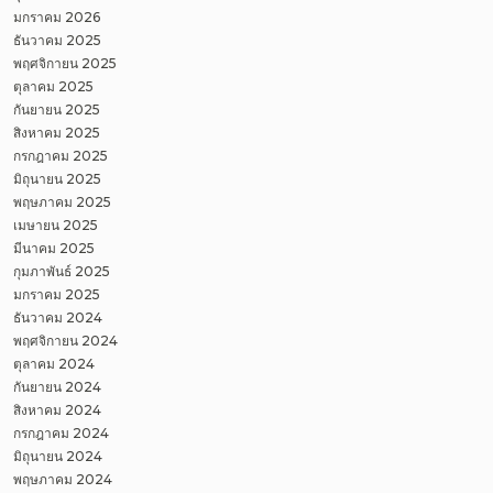
มกราคม 2026
ธันวาคม 2025
พฤศจิกายน 2025
ตุลาคม 2025
กันยายน 2025
สิงหาคม 2025
กรกฎาคม 2025
มิถุนายน 2025
พฤษภาคม 2025
เมษายน 2025
มีนาคม 2025
กุมภาพันธ์ 2025
มกราคม 2025
ธันวาคม 2024
พฤศจิกายน 2024
ตุลาคม 2024
กันยายน 2024
สิงหาคม 2024
กรกฎาคม 2024
มิถุนายน 2024
พฤษภาคม 2024