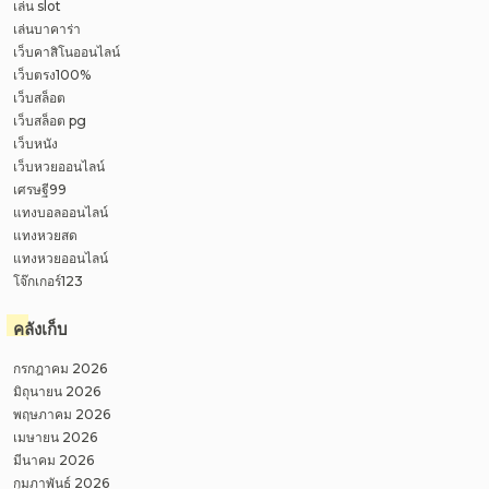
เล่น slot
เล่นบาคาร่า
เว็บคาสิโนออนไลน์
เว็บตรง100%
เว็บสล็อต
เว็บสล็อต pg
เว็บหนัง
เว็บหวยออนไลน์
เศรษฐี99
แทงบอลออนไลน์
แทงหวยสด
แทงหวยออนไลน์
โจ๊กเกอร์123
คลังเก็บ
กรกฎาคม 2026
มิถุนายน 2026
พฤษภาคม 2026
เมษายน 2026
มีนาคม 2026
กุมภาพันธ์ 2026