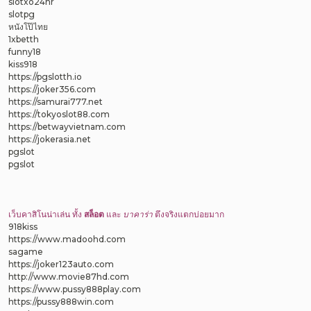
slotxo24hr
slotpg
หนังโป๊ไทย
1xbetth
funny18
kiss918
https://pgslotth.io
https://joker356.com
https://samurai777.net
https://tokyoslot88.com
https://betwayvietnam.com
https://jokerasia.net
pgslot
pgslot
เว็บคาสิโนน่าเล่น ทั้ง
สล็อต
และ
บาคาร่า
ตึงจริงแตกบ่อยมาก
918kiss
https://www.madoohd.com
sagame
https://joker123auto.com
http://www.movie87hd.com
https://www.pussy888play.com
https://pussy888win.com