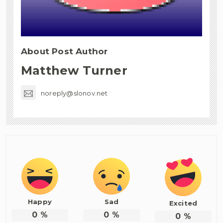
About Post Author
Matthew Turner
noreply@slonov.net
Happy
Sad
Excited
0
%
0
%
0
%