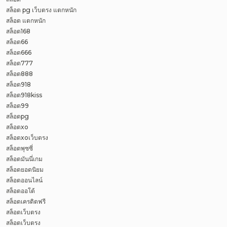
สล็อต pg เว็บตรง แตกหนัก
สล็อต แตกหนัก
สล็อต168
สล็อต66
สล็อต666
สล็อต777
สล็อต888
สล็อต918
สล็อต918kiss
สล็อต99
สล็อตpg
สล็อตxo
สล็อตxoเว็บตรง
สล็อตพุซซี่
สล็อตมันนี่เกม
สล็อตยอดนิยม
สล็อตออนไลน์
สล็อตออโต้
สล็อตเครดิตฟรี
สล็อตเว็บตรง
สล็อตเว็บตรง