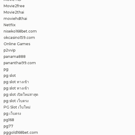
Movie2free
Movie2thai
moviehdthai
Netflix
niseko168bet.com
okcasino159.com
Online Games
p2vvip
panama888
pananthai99.com
pg
pg slot
pg slot ทางเข้า
pg slot ทางเข้า
pg slot เปิดใหม่ล่าสุด
pg slot เว็บตรง
PG Slot เว็บใหม่
pg เว็บตรง
pg168
pg77
pggold168bet.com