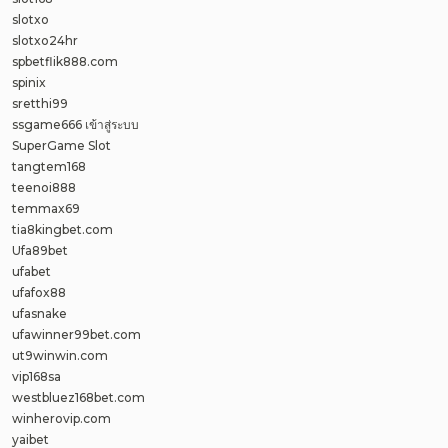
slotxo
slotxo24hr
spbetflik888.com
spinix
sretthi99
ssgame666 เข้าสู่ระบบ
SuperGame Slot
tangtem168
teenoi888
temmax69
tia8kingbet.com
Ufa89bet
ufabet
ufafox88
ufasnake
ufawinner99bet.com
ut9winwin.com
vip168sa
westbluez168bet.com
winherovip.com
yaibet