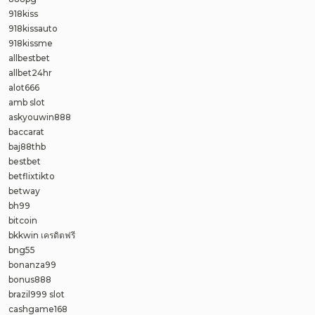
918kiss
918kissauto
918kissme
allbestbet
allbet24hr
alot666
amb slot
askyouwin888
baccarat
baj88thb
bestbet
betflixtikto
betway
bh99
bitcoin
bkkwin เครดิตฟรี
bng55
bonanza99
bonus888
brazil999 slot
cashgame168