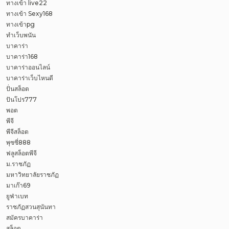
ทางเข้า live22
ทางเข้า Sexy168
ทางเข้าpg
ทำเว็บพนัน
บาคาร่า
บาคาร่า168
บาคาร่าออนไลน์
บาคาร่าเว็บไหนดี
ปั่นสล็อต
ปันโปร777
พอต
พีจี
พีจีสล็อต
พุซซี่888
ฟลูสล็อตพีจี
ม.ราชภัฏ
มหาวิทยาลัยราชภัฏ
มาเก๊า69
ยูฟ่าเบท
ราชภัฏสวนสุนันทา
สมัครบาคาร่า
สล็อต