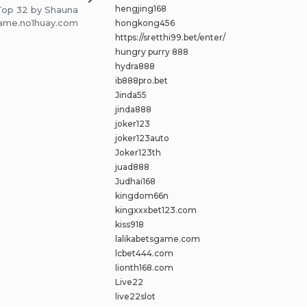
hengjing168
Top 32 by Shauna
ame.no1huay.com
hongkong456
https://sretthi99.bet/enter/
hungry purry 888
hydra888
ib888pro.bet
Jinda55
jinda888
joker123
joker123auto
Joker123th
juad888
Judhai168
kingdom66n
kingxxxbet123.com
kiss918
lalikabetsgame.com
lcbet444.com
lionth168.com
Live22
live22slot