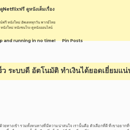
Netflixฟรี ดูหนังเต็มเรื่อง
ฟรี หนังใหม่ อัพเดททุกวัน พากย์ไทย
นังใหม่ หนังชนโรง ดูหนังออนไลน์
p and running in no time!
Pin Posts
ว ระบบดี อัตโนมัติ ทำเงินได้ยอดเยี่ยมแ
r
ยทางเข้า รวมทั้งหนทางที่มีความน่าสนใจ เรานั้นคือ ตัวเลือกที่ดี ที่เขาอยากท