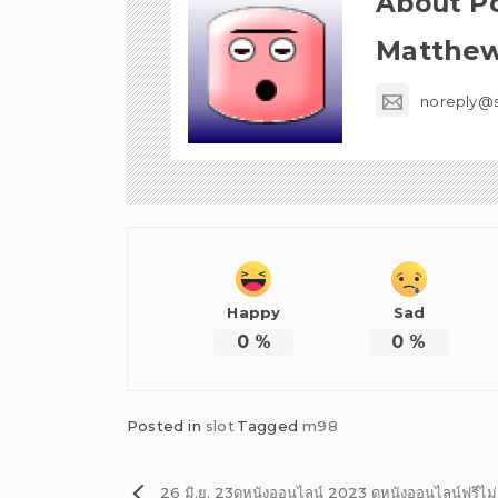
About P
Matthew
noreply@s
Happy
Sad
0
%
0
%
Posted in
slot
Tagged
m98
แนะแนว
26 มิ.ย. 23ดูหนังออนไลน์ 2023 ดูหนังออนไลน์ฟรีไม่ก