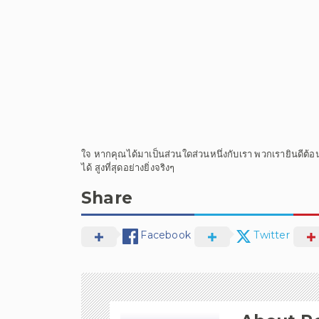
ใจ หากคุณได้มาเป็นส่วนใดส่วนหนึ่งกับเรา พวกเรายินดีต้อนรับ
ได้ สูงที่สุดอย่างยิ่งจริงๆ
Share
Facebook
Twitter