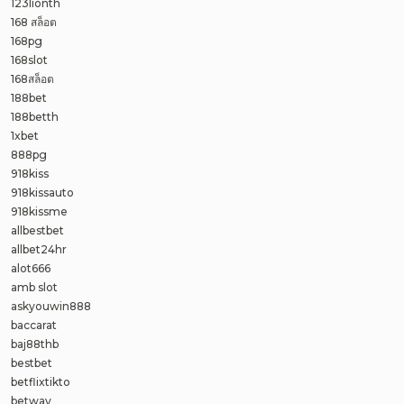
123lionth
168 สล็อต
168pg
168slot
168สล็อต
188bet
188betth
1xbet
888pg
918kiss
918kissauto
918kissme
allbestbet
allbet24hr
alot666
amb slot
askyouwin888
baccarat
baj88thb
bestbet
betflixtikto
betway