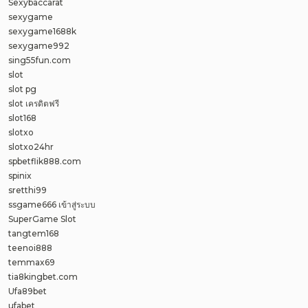
Sexybaccarat
sexygame
sexygame1688k
sexygame992
sing55fun.com
slot
slot pg
slot เครดิตฟรี
slot168
slotxo
slotxo24hr
spbetflik888.com
spinix
sretthi99
ssgame666 เข้าสู่ระบบ
SuperGame Slot
tangtem168
teenoi888
temmax69
tia8kingbet.com
Ufa89bet
ufabet