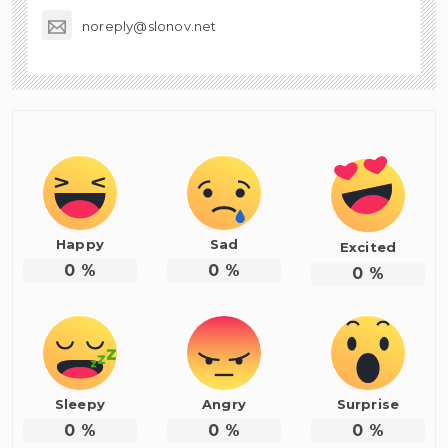
noreply@slonov.net
Happy
Sad
Excited
0
%
0
%
0
%
Sleepy
Angry
Surprise
0
%
0
%
0
%