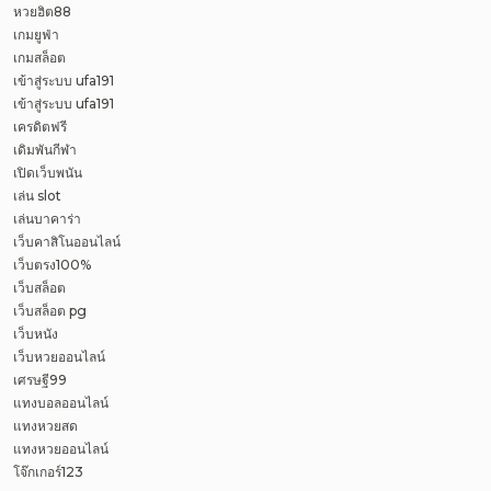
หวยฮิต88
เกมยูฟ่า
เกมสล็อต
เข้าสู่ระบบ ufa191
เข้าสู่ระบบ ufa191
เครดิตฟรี
เดิมพันกีฬา
เปิดเว็บพนัน
เล่น slot
เล่นบาคาร่า
เว็บคาสิโนออนไลน์
เว็บตรง100%
เว็บสล็อต
เว็บสล็อต pg
เว็บหนัง
เว็บหวยออนไลน์
เศรษฐี99
แทงบอลออนไลน์
แทงหวยสด
แทงหวยออนไลน์
โจ๊กเกอร์123