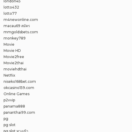
london45
lotto432
lotto77
m4newonline.com
macau69 สมัคร
mmgoldsbets.com
monkey789
Movie
Movie HD
Movie2free
Movie2thai
moviehdthai
Netflix
niseko168bet.com
okcasino159.com
Online Games
p2vvip
panama888
pananthai99.com
pg
pg slot
pg slot ทางเข้า