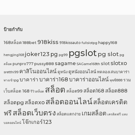
ป้ายกำกับ
918kiss
168สล็อต
188bet
happy168
918kissauto
fullslotpg
pgslot
pg slot
joker123
pg
hengjing168
pg99
pg
slotxo
sagame
slot
pussy888
punpro777
สล็อต
SAGame168th
คาสิโนออนไลน์
ดูหนังออนไลน์
ดูหนัง
ทดลองเล่นบาคาร่า
sretthi99
บาคาร่า168
บาคาร่าออนไลน์
บาคาร่า
รวม
ทางเข้าpg
พุซซี่888
สล็อต
สล็อต168
สล็อต888
เว็บสล็อต 168
สล็อต99
รีวิวสล็อต
สล็อตออนไลน์
สล็อตเครดิต
สล็อตpg
สล็อตxo
สล็อตเว็บตรง
ฟรี
เกมสล็อต
สล็อตแตกง่าย
เครดิตฟรี
แทง
โจ๊กเกอร์123
บอลออนไลน์