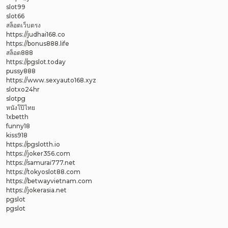
slot99
slot66
สล็อตเว็บตรง
https://judhai168.co
https://bonus888.life
สล็อต888
https://pgslot.today
pussy888
https://www.sexyauto168.xyz
slotxo24hr
slotpg
หนังโป๊ไทย
1xbetth
funny18
kiss918
https://pgslotth.io
https://joker356.com
https://samurai777.net
https://tokyoslot88.com
https://betwayvietnam.com
https://jokerasia.net
pgslot
pgslot