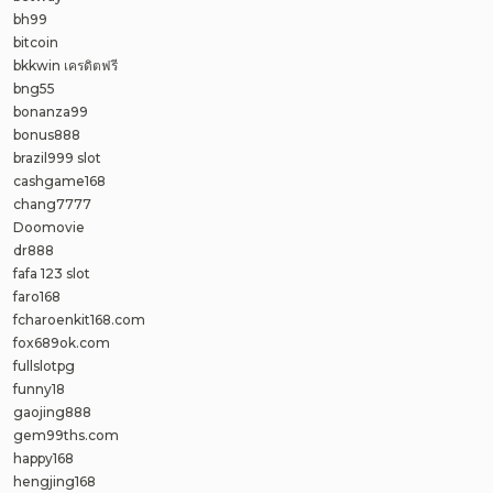
bh99
bitcoin
bkkwin เครดิตฟรี
bng55
bonanza99
bonus888
brazil999 slot
cashgame168
chang7777
Doomovie
dr888
fafa 123 slot
faro168
fcharoenkit168.com
fox689ok.com
fullslotpg
funny18
gaojing888
gem99ths.com
happy168
hengjing168