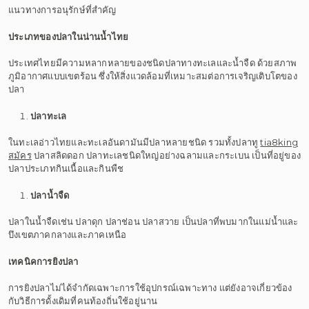
แนวทางการอนุรักษ์ที่สำคัญ
ประเภทของปลาในน่านน้ำไทย
ประเทศไทยมีความหลากหลายของชนิดปลาทางทะเลและน้ำจืด ด้วยสภาพ
ภูมิอากาศแบบเขตร้อน ซึ่งให้สิ่งแวดล้อมที่เหมาะสมต่อการเจริญเติบโตของ
ปลา
ปลาทะเล
ในทะเลอ่าวไทยและทะเลอันดามันมีปลาหลายชนิด รวมทั้งปลาทู
tia8king
สมัคร
ปลาสลิดดอก ปลาทะเลชนิดใหญ่อย่างฉลามและกระเบน เป็นที่อยู่ของ
ปลาประเภทกินเนื้อและกินพืช
ปลาน้ำจืด
ปลาในน้ำจืดเช่น ปลาดุก ปลาช่อน ปลาสวาย เป็นปลาที่พบมากในแม่น้ำและ
บึงเขตภาคกลางและภาคเหนือ
เทคนิคการยิงปลา
การยิงปลาไม่ได้จำกัดเฉพาะการใช้อุปกรณ์เฉพาะทาง แต่ยังอาจเกี่ยวข้อง
กับวิธีการดั้งเดิมที่คนท้องถิ่นใช้อยู่นาน