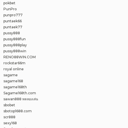
pokbet
PunPro
punpro777
puntaek66
puntaek77
pussy888
pussy888fun
pussy888play
pussy888win
RENO88WIN.COM
rockstar66m
royal online
sagame
sagame168
sagame168th
Sagame168th.com
sawan888 ทดลองเล่น
sbobet
sbotop1688.com
scr888
sexy168