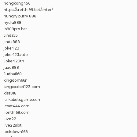
hongkong456
https://sretthi99.bet/enter/
hungry purry 888
hydra888
ib888pro.bet
Jinda55
jinda888
joker123
joker123auto
Joker123th
juad888
Judhai168
kingdom66n
kingxxxbet123.com
kiss918
lalikabetsgame.com
lcbet444.com
lionth168.com
Live22
live22slot
lockdown168