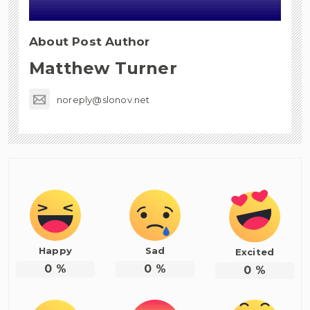
About Post Author
Matthew Turner
noreply@slonov.net
Happy
Sad
Excited
0
%
0
%
0
%