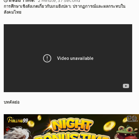
Read Time:
2 Minute, 37 Second
การศึกษาเชิงสังเกตเกี่ยวกับเกมยิงปลา: ปรากฏการณ์และผลกระทบใน
สังคมไทย
บทคัดย่อ