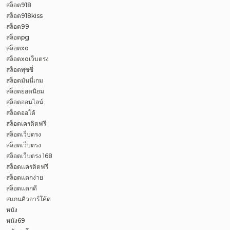
สล็อต918
สล็อต918kiss
สล็อต99
สล็อตpg
สล็อตxo
สล็อตxoเว็บตรง
สล็อตพุซซี่
สล็อตมันนี่เกม
สล็อตยอดนิยม
สล็อตออนไลน์
สล็อตออโต้
สล็อตเครดิตฟรี
สล็อตเว็บตรง
สล็อตเว็บตรง
สล็อตเว็บตรง 168
สล็อตเเครดิตฟรี
สล็อตแตกง่าย
สล็อตแตกดี
สแกนคิวอาร์โค้ด
หนัง
หนัง69