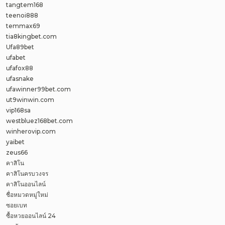
tangtem168
teenoi888
temmax69
tia8kingbet.com
Ufa89bet
ufabet
ufafox88
ufasnake
ufawinner99bet.com
ut9winwin.com
vip168sa
westbluez168bet.com
winherovip.com
yaibet
zeus66
คาสิโน
คาสิโนครบวงจร
คาสิโนออนไลน์
ชื่อหมวดหมู่ใหม่
ซอยเบท
ซื้อหวยออนไลน์ 24