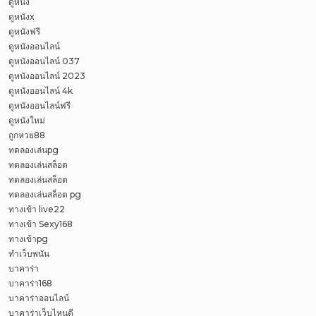
ดูหนัง
ดูหนังx
ดูหนังฟรี
ดูหนังออนไลน์
ดูหนังออนไลน์ 037
ดูหนังออนไลน์ 2023
ดูหนังออนไลน์ 4k
ดูหนังออนไลน์ฟรี
ดูหนังใหม่
ถูกหวย88
ทดลองเล่นpg
ทดลองเล่นสล็อต
ทดลองเล่นสล็อต
ทดลองเล่นสล็อต pg
ทางเข้า live22
ทางเข้า Sexy168
ทางเข้าpg
ทำเว็บพนัน
บาคาร่า
บาคาร่า168
บาคาร่าออนไลน์
บาคาร่าเว็บไหนดี