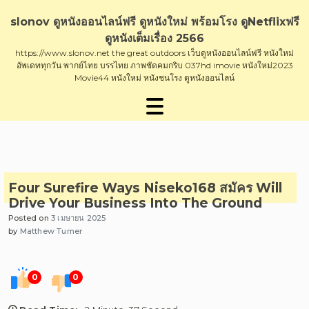
Skip
to
slonov ดูหนังออนไลน์ฟรี ดูหนังใหม่ พร้อมโรง ดูNetflixฟรี
content
ดูหนังเต็มเรื่อง 2566
https://www.slonov.net the great outdoors เว็บดูหนังออนไลน์ฟรี หนังใหม่
อัพเดททุกวัน พากย์ไทย บรรไทย ภาพชัดคมกริบ 037hd imovie หนังใหม่2023
Movie44 หนังใหม่ หนังชนโรง ดูหนังออนไลน์
Four Surefire Ways Niseko168 สมัคร Will
Drive Your Business Into The Ground
Posted on
3 เมษายน 2025
by
Matthew Turner
0
0