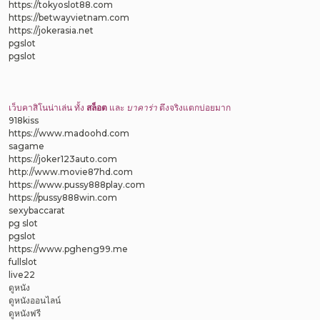
https://tokyoslot88.com
https://betwayvietnam.com
https://jokerasia.net
pgslot
pgslot
เว็บคาสิโนน่าเล่น ทั้ง
สล็อต
และ
บาคาร่า
ตึงจริงแตกบ่อยมาก
918kiss
https://www.madoohd.com
sagame
https://joker123auto.com
http://www.movie87hd.com
https://www.pussy888play.com
https://pussy888win.com
sexybaccarat
pg slot
pgslot
https://www.pgheng99.me
fullslot
live22
ดูหนัง
ดูหนังออนไลน์
ดูหนังฟรี