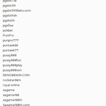
pgslot718
pgslot99
pgslot999bets.com
pgslotfish
pgslotth
pgสล็อต
pokbet
PunPro
punpro777
puntaek66
puntaek77
pussy888
pussy888fun
pussy888play
pussy888win
RENO88WIN.COM
rockstar66m
royal online
sagame
sagame168
sagame168th
Sagame168th.com