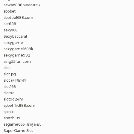
sawan888 ทดลองเล่น
sbobet
sbotop1688.com
scr888
sexy168
Sexybaccarat
sexygame
sexygame1688k
sexygame992
sing55fun.com
slot
slot pg
slot เครดิตฟรี
slot168
slotxo
slotxo24hr
spbetflik888.com
spinix
sretthi99
ssgame666 เข้าสู่ระบบ
SuperGame Slot