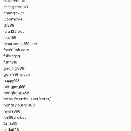
brazil999 slot
cashgame168
chang7777
Doomovie
dr888
fafa 123 slot
faro168
fcharoenkit168.com
fox689ok.com
fullslotpg
funny18
gaojing888
gem99ths.com
happy168
hengjing168
hongkong456
https://sretthi99.bet/enter/
hungry purry 888
hydra888
ib888pro.bet
Jinda55
jinda888