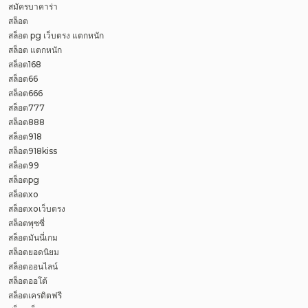
สมัครบาคาร่า
สล็อต
สล็อต pg เว็บตรง แตกหนัก
สล็อต แตกหนัก
สล็อต168
สล็อต66
สล็อต666
สล็อต777
สล็อต888
สล็อต918
สล็อต918kiss
สล็อต99
สล็อตpg
สล็อตxo
สล็อตxoเว็บตรง
สล็อตพุซซี่
สล็อตมันนี่เกม
สล็อตยอดนิยม
สล็อตออนไลน์
สล็อตออโต้
สล็อตเครดิตฟรี