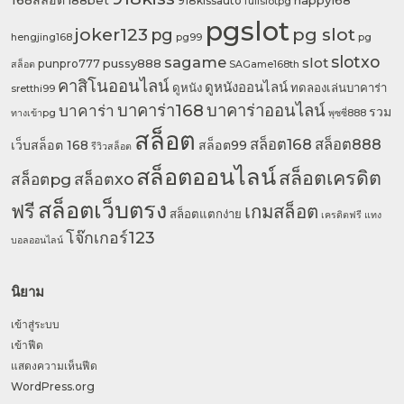
168สล็อต
188bet
happy168
918kissauto
fullslotpg
pgslot
pg slot
joker123
pg
hengjing168
pg99
pg
slotxo
sagame
slot
pussy888
punpro777
สล็อต
SAGame168th
คาสิโนออนไลน์
ดูหนังออนไลน์
ดูหนัง
ทดลองเล่นบาคาร่า
sretthi99
บาคาร่า168
บาคาร่าออนไลน์
บาคาร่า
รวม
ทางเข้าpg
พุซซี่888
สล็อต
สล็อต168
สล็อต888
เว็บสล็อต 168
สล็อต99
รีวิวสล็อต
สล็อตออนไลน์
สล็อตเครดิต
สล็อตpg
สล็อตxo
สล็อตเว็บตรง
ฟรี
เกมสล็อต
สล็อตแตกง่าย
เครดิตฟรี
แทง
โจ๊กเกอร์123
บอลออนไลน์
นิยาม
เข้าสู่ระบบ
เข้าฟีด
แสดงความเห็นฟีด
WordPress.org