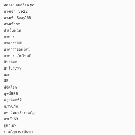
ทดลองเล่นสล็อต pg
ทางเข้า live22
ทางเข้า Sexy168
ทางเข้าpg
ทำเว็บพนัน
บาคาร่า
บาคาร่า168
บาคาร่าออนไลน์
บาคาร่าเว็บไหนดี
ปั่นสล็อต
ปันโปร777
พอต
พีจี
พีจีสล็อต
พุซซี่888
ฟลูสล็อตพีจี
ม.ราชภัฏ
มหาวิทยาลัยราชภัฏ
มาเก๊า69
ยูฟ่าเบท
ราชภัฏสวนสุนันทา