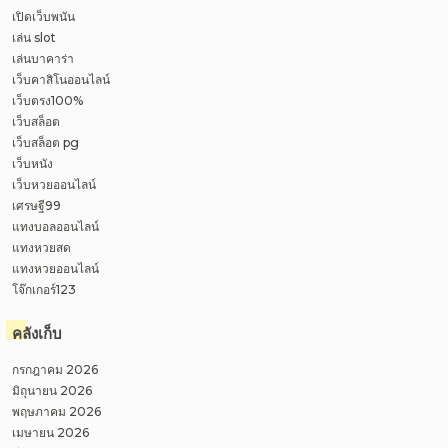
เปิดเว็บพนัน
เล่น slot
เล่นบาคาร่า
เว็บคาสิโนออนไลน์
เว็บตรง100%
เว็บสล็อต
เว็บสล็อต pg
เว็บหนัง
เว็บหวยออนไลน์
เศรษฐี99
แทงบอลออนไลน์
แทงหวยสด
แทงหวยออนไลน์
โจ๊กเกอร์123
คลังเก็บ
กรกฎาคม 2026
มิถุนายน 2026
พฤษภาคม 2026
เมษายน 2026