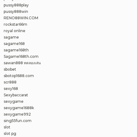
pussy888play
pussy888win
RENO88WIN.COM
rockstar66m
royal online
sagame
sagame168
sagame168th
Sagame168th.com
sawan888 ทดลองเล่น
sbobet
sbotop1688.com
scr888
sexy168
Sexybaccarat
sexygame
sexygame1688k
sexygame992
sing55fun.com
slot
slot pg