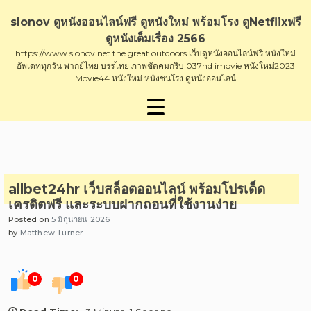
Skip
to
slonov ดูหนังออนไลน์ฟรี ดูหนังใหม่ พร้อมโรง ดูNetflixฟรี
content
ดูหนังเต็มเรื่อง 2566
https://www.slonov.net the great outdoors เว็บดูหนังออนไลน์ฟรี หนังใหม่
อัพเดททุกวัน พากย์ไทย บรรไทย ภาพชัดคมกริบ 037hd imovie หนังใหม่2023
Movie44 หนังใหม่ หนังชนโรง ดูหนังออนไลน์
allbet24hr เว็บสล็อตออนไลน์ พร้อมโปรเด็ด
เครดิตฟรี และระบบฝากถอนที่ใช้งานง่าย
Posted on
5 มิถุนายน 2026
by
Matthew Turner
0
0