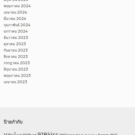
พฤษภาคม 2024
เมษายน 2024
มีนาคม 2024
กุมภาพันธ์ 2024
มกราคม 2024
ธันวาคม 2023
ตุลาคม 2023
กันยายน 2023
สิงหาคม 2023
กรกฎาคม 2023
มิถุนายน 2023
พฤษภาคม 2023
เมษายน 2023
ป้ายกำกับ
918kiss