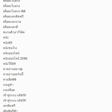
สล็อตเว็บตรง
สล็อตเว็บตรง
สล็อตเว็บตรง 168
สล็อตเเครดิตฟรี
สล็อตแตกง่าย
สล็อตแตกดี
สแกนคิวอาร์โค้ด
หนัง
หนัง69
หนังชนโรง
หนังออนไลน์
หนังออนไลน์ 2566
หนังโป๊69
หวยฮานอย vip
หวยฮานอยวันนี้
หวยฮิต88
เกมยูฟ่า
เกมสล็อต
เข้าสู่ระบบ ufa191
เข้าสู่ระบบ ufa191
เครดิตฟรี
เดิมพันกีฬา