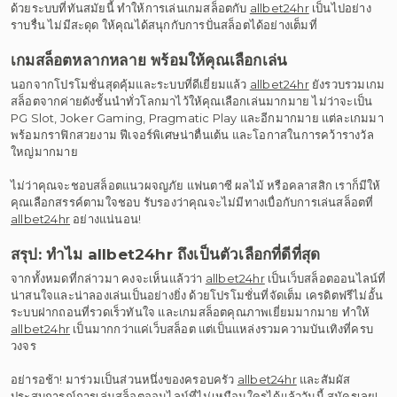
ด้วยระบบที่ทันสมัยนี้ ทำให้การเล่นเกมสล็อตกับ
allbet24hr
เป็นไปอย่าง
ราบรื่น ไม่มีสะดุด ให้คุณได้สนุกกับการปั่นสล็อตได้อย่างเต็มที่
เกมสล็อตหลากหลาย พร้อมให้คุณเลือกเล่น
นอกจากโปรโมชั่นสุดคุ้มและระบบที่ดีเยี่ยมแล้ว
allbet24hr
ยังรวบรวมเกม
สล็อตจากค่ายดังชั้นนำทั่วโลกมาไว้ให้คุณเลือกเล่นมากมาย ไม่ว่าจะเป็น
PG Slot, Joker Gaming, Pragmatic Play และอีกมากมาย แต่ละเกมมา
พร้อมกราฟิกสวยงาม ฟีเจอร์พิเศษน่าตื่นเต้น และโอกาสในการคว้ารางวัล
ใหญ่มากมาย
ไม่ว่าคุณจะชอบสล็อตแนวผจญภัย แฟนตาซี ผลไม้ หรือคลาสสิก เราก็มีให้
คุณเลือกสรรค์ตามใจชอบ รับรองว่าคุณจะไม่มีทางเบื่อกับการเล่นสล็อตที่
allbet24hr
อย่างแน่นอน!
สรุป: ทำไม allbet24hr ถึงเป็นตัวเลือกที่ดีที่สุด
จากทั้งหมดที่กล่าวมา คงจะเห็นแล้วว่า
allbet24hr
เป็นเว็บสล็อตออนไลน์ที่
น่าสนใจและน่าลองเล่นเป็นอย่างยิ่ง ด้วยโปรโมชั่นที่จัดเต็ม เครดิตฟรีไม่อั้น
ระบบฝากถอนที่รวดเร็วทันใจ และเกมสล็อตคุณภาพเยี่ยมมากมาย ทำให้
allbet24hr
เป็นมากกว่าแค่เว็บสล็อต แต่เป็นแหล่งรวมความบันเทิงที่ครบ
วงจร
อย่ารอช้า! มาร่วมเป็นส่วนหนึ่งของครอบครัว
allbet24hr
และสัมผัส
ประสบการณ์การเล่นสล็อตออนไลน์ที่ไม่เหมือนใครได้แล้ววันนี้ สมัครเลย!