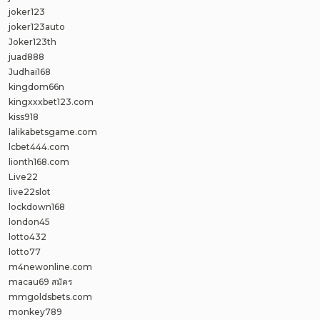
joker123
joker123auto
Joker123th
juad888
Judhai168
kingdom66n
kingxxxbet123.com
kiss918
lalikabetsgame.com
lcbet444.com
lionth168.com
Live22
live22slot
lockdown168
london45
lotto432
lotto77
m4newonline.com
macau69 สมัคร
mmgoldsbets.com
monkey789