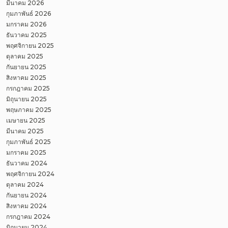
มีนาคม 2026
กุมภาพันธ์ 2026
มกราคม 2026
ธันวาคม 2025
พฤศจิกายน 2025
ตุลาคม 2025
กันยายน 2025
สิงหาคม 2025
กรกฎาคม 2025
มิถุนายน 2025
พฤษภาคม 2025
เมษายน 2025
มีนาคม 2025
กุมภาพันธ์ 2025
มกราคม 2025
ธันวาคม 2024
พฤศจิกายน 2024
ตุลาคม 2024
กันยายน 2024
สิงหาคม 2024
กรกฎาคม 2024
มิถุนายน 2024