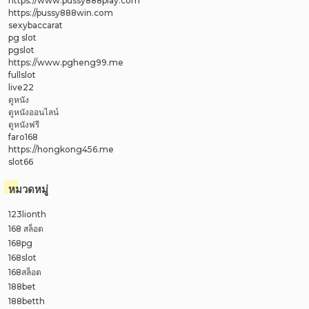
https://www.pussy888play.com
https://pussy888win.com
sexybaccarat
pg slot
pgslot
https://www.pgheng99.me
fullslot
live22
ดูหนัง
ดูหนังออนไลน์
ดูหนังฟรี
faro168
https://hongkong456.me
slot66
หมวดหมู่
123lionth
168 สล็อต
168pg
168slot
168สล็อต
188bet
188betth