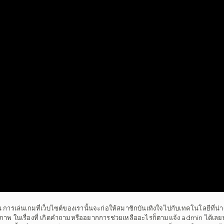
ารเล่นเกมที่เว็บไซต์ของเรานั้นจะก่อให้สมาชิกบันเทิงใจไปกับเทคโนโลยีที่น่า
าพ ในเรื่องที่ เกิดคำถามหรืออยากการช่วยเหลืออะไรก็ตามแจ้ง admin ได้เลย