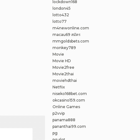
lockdown168
london45
lotto432
lotto77
m4newonline.com
macau69 สมัคร
mmgoldsbets.com
monkey789
Movie
Movie HD
Movie2free
Movie2thai
moviehdthai
Netflix
niseko168bet.com
okcasino159.com
Online Games
p2vvip
panama888
pananthai99.com
pg
pg slot