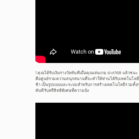
1.คุณได้รับเงินรางวัลทันทีเมื่อคุณเล่นเกม slot168 แล้วช
คือศูนย์รวมความสนุกสนานที่จะทำให้ท่านได้รับเทคโนโลยีร
ช้า เป็นรูปแบบและระบบสำหรับการสร้างเทคโนโลยีรวมทั้งการ
ทันทีรับฟรีสิทธิพิเศษที่ความปัง