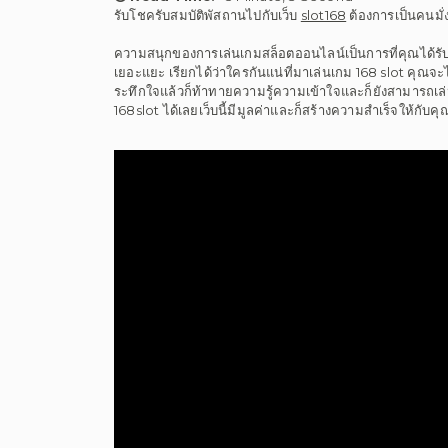
รับโชครับสมบัติพัสถานไปกับเว็บ
slot168
ต้องการเป็นคนมั่งค
ความสนุกของการเล่นเกมสล็อตออนไลน์เป็นการที่คุณได้รับสิ
เยอะแยะ เรียกได้ว่าใครกันแน่ที่มาเล่นเกม 168 slot คุณจ
ระทึกใจแล้วก็ท้าทายความรู้ความเข้าใจและก็ยังสามารถเล่นเ
168slot ได้เลยเว็บนี้มีมูลค่าและก็สร้างความสำเร็จให้กับค