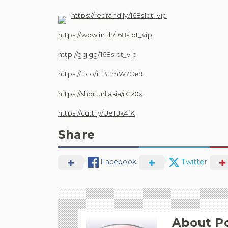
https://rebrand.ly/168slot_vip
https://wow.in.th/168slot_vip
http://gg.gg/168slot_vip
https://t.co/iFBEmW7Ce9
https://shorturl.asia/rGz0x
https://cutt.ly/UeIUk4iK
Share
Facebook
Twitter
About P