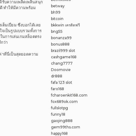
ด้รับความเพลิดเพลินสนุก
betway
งดี ทำให้มีความพร้อม
bh99
bitcoin
ต็มเปี่ยม ซึ่งบอกได้เลย
bkkwin เครดิตฟรี
วใจเป็นรูปแบบรวมทั้งการ
bng55
รับในการเล่นเกมสล็อตตรง
bonanza99
ีกว่า
bonus888
brazil999 slot
ค่าที่นี่เป็นสุดยอดความ
cashgame168
chang7777
Doomovie
dr888
fafa 123 slot
faro168
fcharoenkit168.com
fox689ok.com
fullslotpg
funny18
gaojing888
gem99ths.com
happy168