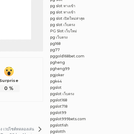
pg slot ทางเข้า
pg slot ทางเข้า
pg slot เปิดใหม่ล่าสุด
pg slot เว็บตรง
PG Slot เว็บใหม่
pg เว็บตรง
pg168
pg77
pggold168bet.com
pgheng
pgheng99
pgjoker
Surprise
pgk44
pgslot
0
%
pgslot เว็บตรง
pgslot168
pgslot718
pgslot99
pgslot999bets.com
pgslotfish
 เวปไซต์ทดลองเล่น
pgslotth