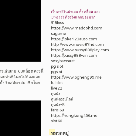
เว็บคาสิโนน่าเล่น ทั้ง
สล็อต
และ
บาคาร่า
ตึงจริงแตกบ่อยมาก
918kiss
https://www.madoohd.com
sagame
https://joker123auto.com
http://www.movie87hd.com
https://www.pussy888play.com
https://pussy888win.com
sexybaccarat
pg slot
ารเล่นเกม168สล็อต ตรงนี้
pgslot
ณโดยทันทีโดยไม่ต้องคอย
https://www.pgheng99.me
ยั้ง รีบสมัครสมาชิกโดย
fullslot
live22
ดูหนัง
ดูหนังออนไลน์
ดูหนังฟรี
faro168
https://hongkong456.me
slot66
หมวดหมู่