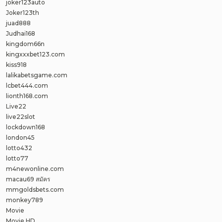
joker123auto
Joker123th
juad888
Judhai168
kingdom66n
kingxxxbet123.com
kiss918
lalikabetsgame.com
lcbet444.com
lionth168.com
Live22
live22slot
lockdown168
london45
lotto432
lotto77
m4newonline.com
macau69 สมัคร
mmgoldsbets.com
monkey789
Movie
Movie HD