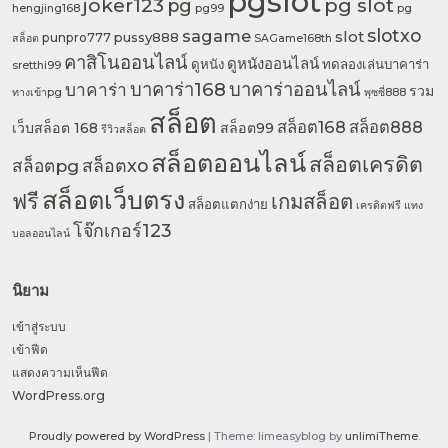
pgslot
pg slot
joker123
pg
hengjing168
pg99
pg
slotxo
sagame
slot
pussy888
punpro777
สล็อต
SAGame168th
คาสิโนออนไลน์
ดูหนังออนไลน์
ดูหนัง
ทดลองเล่นบาคาร่า
sretthi99
บาคาร่า168
บาคาร่าออนไลน์
บาคาร่า
รวม
ทางเข้าpg
พุซซี่888
สล็อต
สล็อต168
สล็อต888
เว็บสล็อต 168
สล็อต99
รีวิวสล็อต
สล็อตออนไลน์
สล็อตเครดิต
สล็อตpg
สล็อตxo
สล็อตเว็บตรง
ฟรี
เกมสล็อต
สล็อตแตกง่าย
เครดิตฟรี
แทง
โจ๊กเกอร์123
บอลออนไลน์
นิยาม
เข้าสู่ระบบ
เข้าฟีด
แสดงความเห็นฟีด
WordPress.org
Proudly powered by WordPress
|
Theme: limeasyblog by
unlimiTheme
.