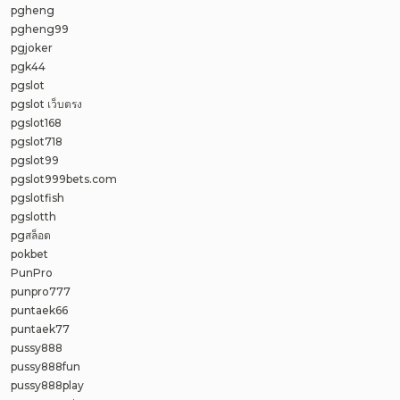
pgheng
pgheng99
pgjoker
pgk44
pgslot
pgslot เว็บตรง
pgslot168
pgslot718
pgslot99
pgslot999bets.com
pgslotfish
pgslotth
pgสล็อต
pokbet
PunPro
punpro777
puntaek66
puntaek77
pussy888
pussy888fun
pussy888play