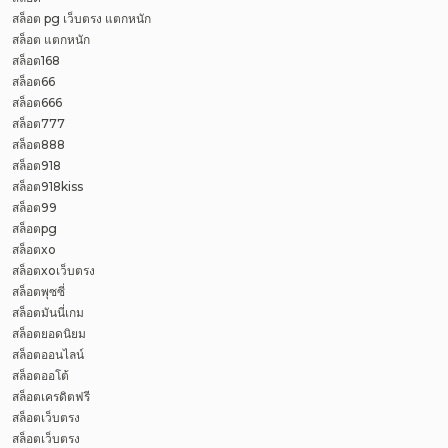
สล็อต pg เว็บตรง แตกหนัก
สล็อต แตกหนัก
สล็อต168
สล็อต66
สล็อต666
สล็อต777
สล็อต888
สล็อต918
สล็อต918kiss
สล็อต99
สล็อตpg
สล็อตxo
สล็อตxoเว็บตรง
สล็อตพุซซี่
สล็อตมันนี่เกม
สล็อตยอดนิยม
สล็อตออนไลน์
สล็อตออโต้
สล็อตเครดิตฟรี
สล็อตเว็บตรง
สล็อตเว็บตรง