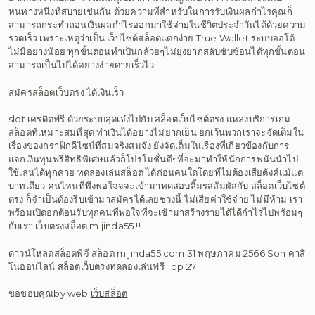
หนทางหนึ่งที่สบายเช่นกัน ด้วยความที่สำหรับในการรับเงินผลกำไรคุณก็
สามารถกระทำถอนเงินผลกำไรออกมาใช้จ่ายในชีวิตประจำวันได้ด้วยความ
รวดเร็ว เพราะเหตุว่าเป็น เว็บไซต์สล็อตแตกง่าย True Wallet ระบบออโต้
ไม่มีอย่างน้อย ทุกขั้นตอนทำเป็นกล้วยๆไม่ยุ่งยากสลับซับซ้อนได้ทุกขั้นตอน
สามารถเป็นไปได้อย่างง่ายดายเร็วไว
สมัครสล็อตเว็บตรง ได้เงินเร็ว
slot เครดิตฟรี ด้วยระบบสุดเจ๋งไปกับ สล็อตเว็บไซต์ตรง แหล่งบริการเกม
สล็อตที่เหมาะสมที่สุด ทำเงินได้อย่างไม่ยากเย็น ยกเว้นพวกเราจะจัดเต็มใน
เรื่องของกราฟิกดีไซน์ที่สมจริงสมจัง ยังจัดเต็มในเรื่องที่เกี่ยวข้องกับการ
แจกเงินทุนฟรีสิทธิพิเศษแล้วก็โปรโมชั่นดีๆที่จะมาทำให้นักการพนันนำไป
ใช้เล่นได้ทุกค่าย ทดลองเล่นสล็อต ได้ก่อนคนใดโดยที่ไม่ต้องเสียตังค์แม้แต่
บาทเดียว คนไหนที่พึงพอใจจจะเข้ามาทดสอบลิ้มรสสัมผัสกับ สล็อตเว็บไซต์
ตรง ก็จำเป็นต้องรีบเข้ามาสมัครได้เลยช่วงนี้ ไม่เสียค่าใช้จ่าย ไม่มีห้าม เรา
พร้อมเปิดอกต้อนรับทุกคนที่พอใจที่จะเข้ามาสร้างรายได้ได้กำไรไปพร้อมๆ
กับเรา เว็บตรงสล็อต m.jinda55 !!
ดาวน์โหลดสล็อตพีจี สล็อต m.jinda55.com 31 พฤษภาคม 2566 Son คาสิ
โนออนไลน์ สล็อตเว็บตรงทดลองเล่นฟรี Top 27
ขอขอบคุณby web
เว็บสล็อต