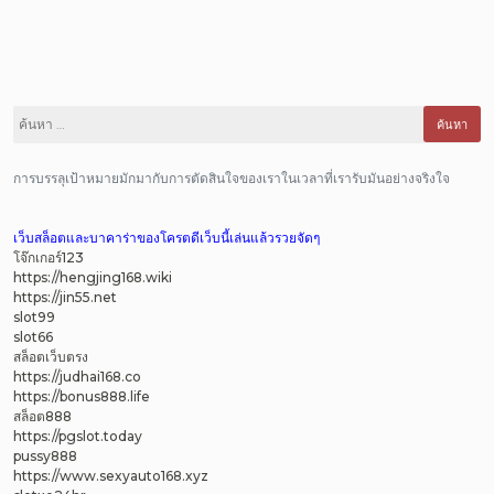
ค้นหา
สำหรับ:
การบรรลุเป้าหมายมักมากับการตัดสินใจของเราในเวลาที่เรารับมันอย่างจริงใจ
เว็บสล็อตและบาคาร่าของโครตดีเว็บนี้เล่นแล้วรวยจัดๆ
โจ๊กเกอร์123
https://hengjing168.wiki
https://jin55.net
slot99
slot66
สล็อตเว็บตรง
https://judhai168.co
https://bonus888.life
สล็อต888
https://pgslot.today
pussy888
https://www.sexyauto168.xyz