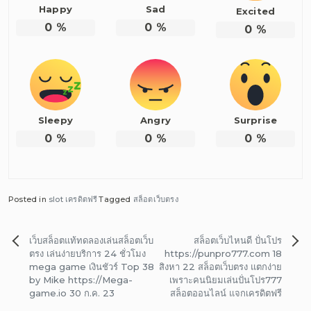
Happy
Sad
Excited
0
%
0
%
0
%
Sleepy
Angry
Surprise
0
%
0
%
0
%
Posted in
slot เครดิตฟรี
Tagged
สล็อตเว็บตรง
แนะแนว
เว็บสล็อตแท้ทดลองเล่นสล็อตเว็บ
สล็อตเว็บไหนดี ปั่นโปร
เรื่อง
ตรง เล่นง่ายบริการ 24 ชั่วโมง
https://punpro777.com 18
mega game เงินชัวร์ Top 38
สิงหา 22 สล็อตเว็บตรง แตกง่าย
by Mike https://Mega-
เพราะคนนิยมเล่นปั่นโปร777
game.io 30 ก.ค. 23
สล็อตออนไลน์ แจกเครดิตฟรี