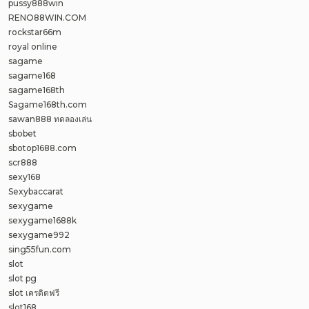
pussy888win
RENO88WIN.COM
rockstar66m
royal online
sagame
sagame168
sagame168th
Sagame168th.com
sawan888 ทดลองเล่น
sbobet
sbotop1688.com
scr888
sexy168
Sexybaccarat
sexygame
sexygame1688k
sexygame992
sing55fun.com
slot
slot pg
slot เครดิตฟรี
slot168