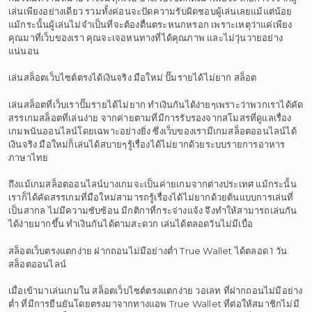
เล่นเพียงอย่างเดียว รวมทั้งค่อนจะปัดความรับผิดชอบผู้เล่นเลยแม้แต่น้อย
แม้กระนั้นผู้เล่นไม่จำเป็นที่จะต้องตื่นตระหนกหรอก เพราะเหตุว่าแค่เพียง
คุณมาที่เว็บของเรา คุณจะเจอหนทางที่ได้คุณภาพ และไม่วุ่นวายอย่าง
แน่นอน
เล่นสล็อตเว็บไซต์ตรงได้เงินจริง มือใหม่ ปั๊มรายได้ไม่ยาก สล็อต
เล่นสล็อตที่เว็บเราปั๊มรายได้ไม่ยาก ทำเงินกันได้ง่ายๆเพราะว่าพวกเราได้คัด
สรรเกมสล็อตที่เล่นง่าย จากค่ายตามที่มีการรับรองจากสโมสรที่ดูแลเรื่อง
เกมพนันออนไลน์โดยเฉพาะอย่างยิ่ง ซึ่งเว็บของเรามีเกมสล็อตออนไลน์ได้
เงินจริง มือใหม่ก็เล่นได้สบายๆรู้เรื่องได้ไม่ยากด้วยระบบรายการอาหาร
ภาษาไทย
ถึงแม้เกมสล็อตออนไลน์บางเกมจะเป็นค่ายเกมจากต่างประเทศ แม้กระนั้น
เราก็ได้คัดสรรเกมที่มือใหม่สามารถรู้เรื่องได้ไม่ยากด้วยต้นแบบการเล่นที่
เป็นสากล ไม่มีความซับซ้อน มีกติกาที่กระจ่างแจ้ง จึงทำให้สามารถเล่นกัน
ได้ง่ายมากขึ้น ทำเงินกันได้ตามสะดวก เล่นได้ตลอดวันไม่มีเบื่อ
สล็อตเว็บตรงแตกง่าย ฝากถอนไม่มีอย่างต่ำ True Wallet ได้ตลอด 1 วัน
สล็อตออนไลน์
เมื่อเข้ามาเล่นเกมใน สล็อตเว็บไซต์ตรงแตกง่าย วอเลท ที่ฝากถอนไม่มีอย่าง
ต่ำ ที่มีการยืนยันโดยตรงมาจากทางแอพ True Wallet ที่ต่อให้สมาชิกไม่มี