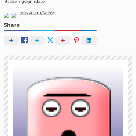
https://is.gd/jinnda55
http://rlu.ru/3d66g
Share