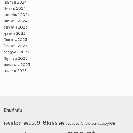
เมษายน 2024
มีนาคม 2024
กุมภาพันธ์ 2024
มกราคม 2024
ธันวาคม 2023
ตุลาคม 2023
กันยายน 2023
สิงหาคม 2023
กรกฎาคม 2023
มิถุนายน 2023
พฤษภาคม 2023
เมษายน 2023
ป้ายกำกับ
918kiss
168สล็อต
188bet
happy168
918kissauto
fullslotpg