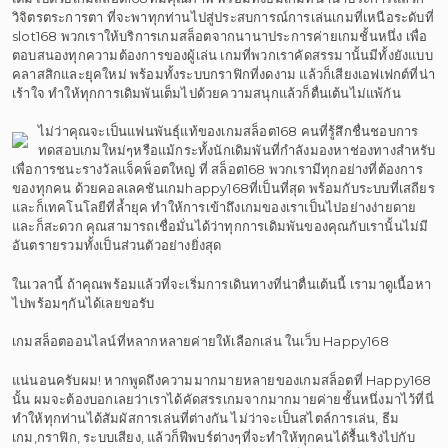
วิจิตรตระการตา ที่จะพาทุกท่านไปสู่ประสบการณ์การเล่นเกมที่เหนือระดับที่
slot168 พวกเราให้บริการเกมสล็อตจากนานาประการค่ายเกมชั้นหนึ่ง เพื่อ
ตอบสนองทุกความต้องการของผู้เล่น เกมที่พวกเราคัดสรรมานั้นมีทั้งยังแบบ
คลาสสิกและยุคใหม่ พร้อมทั้งระบบกราฟิกที่งดงาม แล้วก็เสียงเอฟเฟกต์ที่น่า
เร้าใจ ทำให้ทุกการเดิมพันเต็มไปด้วยความสนุกแล้วก็ตื่นเต้นไม่แพ้กัน
ไม่ว่าคุณจะเป็นแฟนพันธุ์แท้ของเกมสล็อต168 คนที่รู้สึกชื่นชอบการ
ทดสอบเกมใหม่ๆหรือแม้กระทั้งนักเดิมพันที่กำลังมองหาช่องทางสำหรับ
เพื่อการชนะรางวัลแจ็คพ็อตใหญ่ ที่ สล็อต168 พวกเรามีทุกอย่างที่ต้องการ
ของทุกคน ด้วยคอลเลคชันเกมhappy168ที่เป็นที่สุด พร้อมกับระบบที่เสถียร
และก็เทคโนโลยีที่ล้ำยุค ทำให้การเข้าถึงเกมของเราเป็นไปอย่างง่ายดาย
และก็สะดวก คุณสามารถเชื่อมั่นได้ว่าทุกการเดิมพันของคุณกับเรานั้นไม่มี
อันตรายรวมทั้งเป็นส่วนตัวอย่างยิ่งสุด
ในเวลานี้ ถ้าคุณพร้อมแล้วที่จะเริ่มการเดินทางที่น่าตื่นเต้นนี้ เรามาดูเนื้อหา
ไปพร้อมๆกันได้เลยขอรับ
เกมสล็อตออนไลน์ที่หลากหลายค่ายให้เลือกเล่น ในเว็บ Happy168
แน่นอนครับผม! หากพูดถึงความมากมายหลายของเกมสล็อตที่ Happy168
นั้น ผมจะต้องบอกเลยว่าเราได้คัดสรรเกมจากมากมายค่ายชั้นหนึ่งมาไว้ที่นี่
ทำให้ทุกท่านได้สัมผัสการเล่นที่ต่างกัน ไม่ว่าจะเป็นสไตล์การเล่น, ธีม
เกม,กราฟิก, ระบบเสียง, แล้วก็ฟีพบร์ต่างๆที่จะทำให้ทุกคนได้รื้นเริงไปกับ