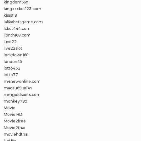
kingdom66n
kingxxxbet123.com
kiss918
lalikabetsgame.com
lcbet444.com
lionth168.com
Live22
live22slot
lockdown168
london45
lotto432
lotto77
m4newonline.com
macau69 สมัคร
mmgoldsbets.com
monkey789
Movie
Movie HD
Movie2free
Movie2thai
moviehdthai
Netflix