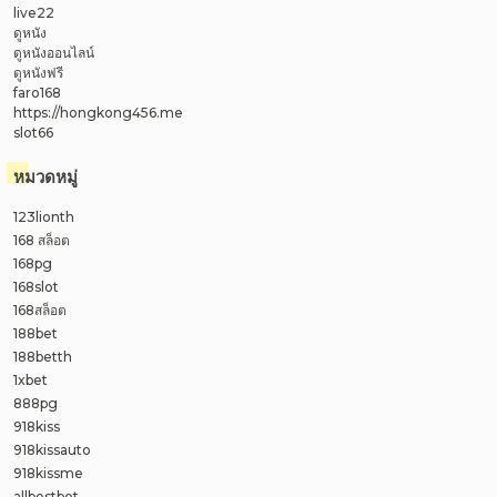
live22
ดูหนัง
ดูหนังออนไลน์
ดูหนังฟรี
faro168
https://hongkong456.me
slot66
หมวดหมู่
123lionth
168 สล็อต
168pg
168slot
168สล็อต
188bet
188betth
1xbet
888pg
918kiss
918kissauto
918kissme
allbestbet