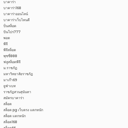
บาคาร่า
บาคาร่า168
บาคาร่าออนไลน์
บาคาร่าเว็บไหนดี
ปั่นสล็อต
ปันโปร777
พอต
พีจี
พีจีสล็อต
พุซซี่888
ฟลูสล็อตพีจี
ม.ราชภัฏ
มหาวิทยาลัยราชภัฏ
มาเก๊า69
ยูฟ่าเบท
ราชภัฏสวนสุนันทา
สมัครบาคาร่า
สล็อต
สล็อต pg เว็บตรง แตกหนัก
สล็อต แตกหนัก
สล็อต168
สล็อต66