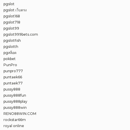
pgslot
pgslot เว็บตรง
pgslot168
pgslot718
pgslot99
pgslot999bets.com
pgslotfish
pgslotth
pgสล็อต
pokbet
PunPro
punpro777
puntaek66
puntaek77
pussy888
pussy888fun
pussy888play
pussy888win
RENO88WIN.COM
rockstar66m
royal online