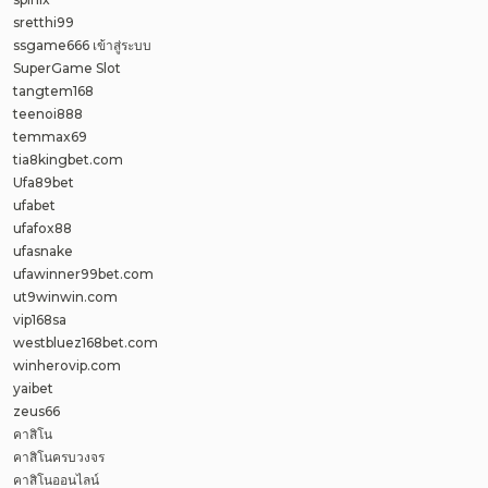
sretthi99
ssgame666 เข้าสู่ระบบ
SuperGame Slot
tangtem168
teenoi888
temmax69
tia8kingbet.com
Ufa89bet
ufabet
ufafox88
ufasnake
ufawinner99bet.com
ut9winwin.com
vip168sa
westbluez168bet.com
winherovip.com
yaibet
zeus66
คาสิโน
คาสิโนครบวงจร
คาสิโนออนไลน์