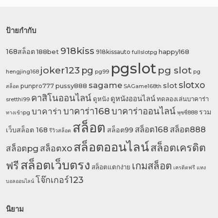
ป้ายกำกับ
918kiss
168สล็อต
188bet
happy168
918kissauto
fullslotpg
pgslot
pg slot
joker123
pg
hengjing168
pg99
pg
slotxo
sagame
slot
pussy888
punpro777
สล็อต
SAGame168th
คาสิโนออนไลน์
ดูหนังออนไลน์
ดูหนัง
ทดลองเล่นบาคาร่า
sretthi99
บาคาร่า168
บาคาร่าออนไลน์
บาคาร่า
รวม
ทางเข้าpg
พุซซี่888
สล็อต
สล็อต168
สล็อต888
เว็บสล็อต 168
สล็อต99
รีวิวสล็อต
สล็อตออนไลน์
สล็อตเครดิต
สล็อตpg
สล็อตxo
สล็อตเว็บตรง
ฟรี
เกมสล็อต
สล็อตแตกง่าย
เครดิตฟรี
แทง
โจ๊กเกอร์123
บอลออนไลน์
นิยาม