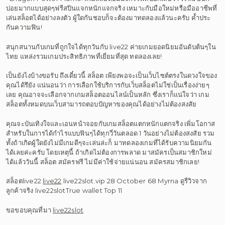
บ่อยมากแบบสุดๆฟรีสปินแจกหนักแจกจริง เหมาะกับมือใหม่หรือมืออาชีพที่
เล่นสล็อตได้อย่างลงตัว ผู้ใดกันชอบก็จะต้องมาทดลองแล้วนะครับ ค้ำประ
กันความฟิน!
สนุกสนานกับเกมที่ถูกใจได้ทุกวันกับ live22 ค่ายเกมยอดนิยมอันดับต้นๆใน
ไทย แหล่งรวมเกมประสิทธิภาพที่เยี่ยมที่สุด ทดลองเลย!
เป็นยังไงบ้างขอรับ ถึงเดี๋ยวนี้ สล็อต เพียงพอจะเป็นเว็บไซต์ตรงในดวงใจของ
คุณได้รึยัง แน่นอนว่า การเลือกใช้บริการกับเว็บสล็อตไม่ใช่เป็นเรื่องง่ายๆ
เลย คุณอาจจะเลือกจากเกมสล็อตออนไลน์เป็นหลัก ซึ่งเราก็แน่ใจว่า เกม
สล็อตทั้งหมดบนเว็บสามารถตอบปัญหาของคุณได้อย่างไม่ต้องสงสัย
คุณจะบันเทิงใจและเอนหน้าจอยกับเกมสล็อตแตกหนักแตกจริง เพิ่มโอกาส
สำหรับในการได้กำไรแบบฟินๆได้ทุกวี่วันตลอด 1 วันอย่างไม่ต้องสงสัย รวม
ทั้งถ้าเกิดผู้ใดยังไม่มีเกมดีๆจะเล่นล่ะก็ มาทดลองเกมที่ได้รับความนิยมกัน
ได้เลยค่ะครับ โดยเหตุนี้ ถ้าเกิดไม่ต้องการพลาด มาสมัครเป็นสมาชิกใหม่
ได้แล้ววันนี้ สล็อต สมัครฟรี ไม่มีค่าใช้จ่ายแน่นอน สมัครสมาชิกเลย!
สล็อตlive22
live22
live22slot.vip 28 October 68 Myrna ดูรีวิวจาก
ลูกค้าจริง live22slotTrue wallet Top 11
ขอขอบคุณที่มา
live22slot