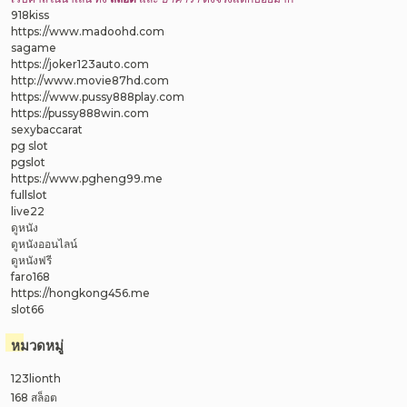
918kiss
https://www.madoohd.com
sagame
https://joker123auto.com
http://www.movie87hd.com
https://www.pussy888play.com
https://pussy888win.com
sexybaccarat
pg slot
pgslot
https://www.pgheng99.me
fullslot
live22
ดูหนัง
ดูหนังออนไลน์
ดูหนังฟรี
faro168
https://hongkong456.me
slot66
หมวดหมู่
123lionth
168 สล็อต