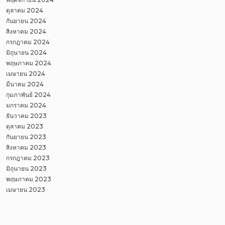
ตุลาคม 2024
กันยายน 2024
สิงหาคม 2024
กรกฎาคม 2024
มิถุนายน 2024
พฤษภาคม 2024
เมษายน 2024
มีนาคม 2024
กุมภาพันธ์ 2024
มกราคม 2024
ธันวาคม 2023
ตุลาคม 2023
กันยายน 2023
สิงหาคม 2023
กรกฎาคม 2023
มิถุนายน 2023
พฤษภาคม 2023
เมษายน 2023