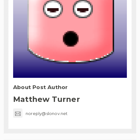
About Post Author
Matthew Turner
noreply@slonov.net