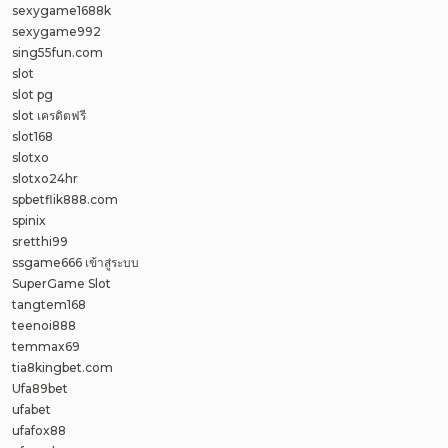
sexygame1688k
sexygame992
sing55fun.com
slot
slot pg
slot เครดิตฟรี
slot168
slotxo
slotxo24hr
spbetflik888.com
spinix
sretthi99
ssgame666 เข้าสู่ระบบ
SuperGame Slot
tangtem168
teenoi888
temmax69
tia8kingbet.com
Ufa89bet
ufabet
ufafox88