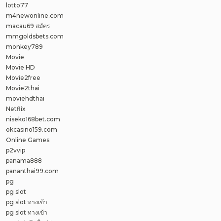
lotto77
m4newonline.com
macau69 สมัคร
mmgoldsbets.com
monkey789
Movie
Movie HD
Movie2free
Movie2thai
moviehdthai
Netflix
niseko168bet.com
okcasino159.com
Online Games
p2vvip
panama888
pananthai99.com
pg
pg slot
pg slot ทางเข้า
pg slot ทางเข้า