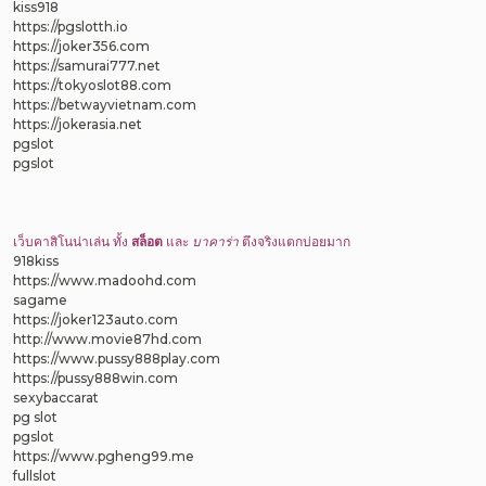
kiss918
https://pgslotth.io
https://joker356.com
https://samurai777.net
https://tokyoslot88.com
https://betwayvietnam.com
https://jokerasia.net
pgslot
pgslot
เว็บคาสิโนน่าเล่น ทั้ง
สล็อต
และ
บาคาร่า
ตึงจริงแตกบ่อยมาก
918kiss
https://www.madoohd.com
sagame
https://joker123auto.com
http://www.movie87hd.com
https://www.pussy888play.com
https://pussy888win.com
sexybaccarat
pg slot
pgslot
https://www.pgheng99.me
fullslot