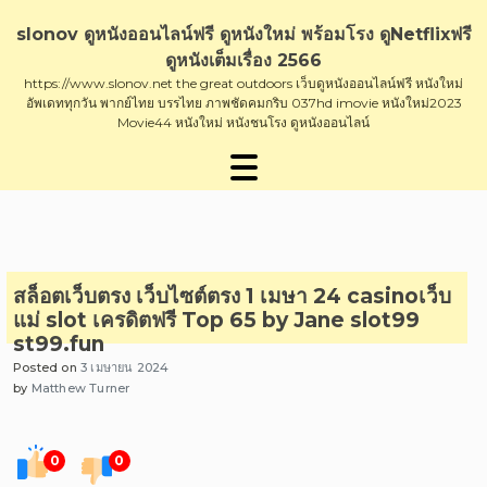
Skip
to
slonov ดูหนังออนไลน์ฟรี ดูหนังใหม่ พร้อมโรง ดูNetflixฟรี
content
ดูหนังเต็มเรื่อง 2566
https://www.slonov.net the great outdoors เว็บดูหนังออนไลน์ฟรี หนังใหม่
อัพเดททุกวัน พากย์ไทย บรรไทย ภาพชัดคมกริบ 037hd imovie หนังใหม่2023
Movie44 หนังใหม่ หนังชนโรง ดูหนังออนไลน์
สล็อตเว็บตรง เว็บไซต์ตรง 1 เมษา 24 casinoเว็บ
แม่ slot เครดิตฟรี Top 65 by Jane slot99
st99.fun
Posted on
3 เมษายน 2024
by
Matthew Turner
0
0