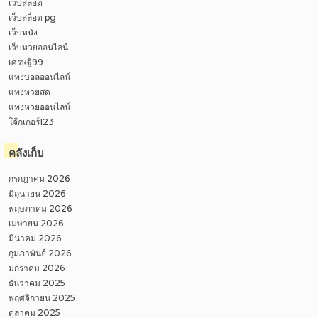
เว็บสล็อต
เว็บสล็อต pg
เว็บหนัง
เว็บหวยออนไลน์
เศรษฐี99
แทงบอลออนไลน์
แทงหวยสด
แทงหวยออนไลน์
โจ๊กเกอร์123
คลังเก็บ
กรกฎาคม 2026
มิถุนายน 2026
พฤษภาคม 2026
เมษายน 2026
มีนาคม 2026
กุมภาพันธ์ 2026
มกราคม 2026
ธันวาคม 2025
พฤศจิกายน 2025
ตุลาคม 2025