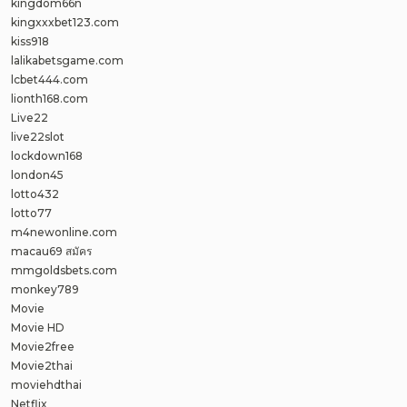
kingdom66n
kingxxxbet123.com
kiss918
lalikabetsgame.com
lcbet444.com
lionth168.com
Live22
live22slot
lockdown168
london45
lotto432
lotto77
m4newonline.com
macau69 สมัคร
mmgoldsbets.com
monkey789
Movie
Movie HD
Movie2free
Movie2thai
moviehdthai
Netflix