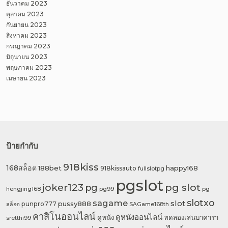
ธันวาคม 2023
ตุลาคม 2023
กันยายน 2023
สิงหาคม 2023
กรกฎาคม 2023
มิถุนายน 2023
พฤษภาคม 2023
เมษายน 2023
ป้ายกำกับ
918kiss
168สล็อต
188bet
happy168
918kissauto
fullslotpg
pgslot
pg slot
joker123
pg
hengjing168
pg99
pg
slotxo
sagame
slot
pussy888
punpro777
สล็อต
SAGame168th
คาสิโนออนไลน์
ดูหนังออนไลน์
ดูหนัง
ทดลองเล่นบาคาร่า
sretthi99