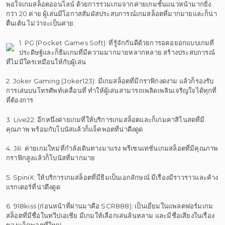
พอใจเกมสล็อตออนไลน์ ด้วยการรวมเกมจากค่ายเกมชั้นแนวหน้ามากยิ่ง
กว่า 20 ค่าย ผู้เล่นมีโอกาสสัมผัสประสบการณ์เกมสล็อตที่มากมายและก็น่า
ตื่นเต้น ไม่ว่าจะเป็นค่าย:
1. PG (Pocket Games Soft): ที่รู้จักกันดีด้วยการอคอยอกแบบเกมที่
ประดิษฐ์และก็ธีมเกมที่มีความมากมายหลากหลาย สร้างประสบการณ์
ที่ไม่มีใครเหมือนให้กับผู้เล่น
2. Joker Gaming (Joker123): มีเกมสล็อตที่มีกราฟิกงดงาม แล้วก็รองรับ
การเล่นบนโทรศัพท์เคลื่อนที่ ทำให้ผู้เล่นสามารถเพลิดเพลินเจริญใจได้ทุกที่
ที่ต้องการ
3. Live22: อีกหนึ่งค่ายเกมที่ให้บริการเกมสล็อตและก็เกมคาสิโนสดที่มี
คุณภาพ พร้อมกับโบนัสแล้วก็แจ็คพอตที่น่าดึงดูด
4. Jili: ค่ายเกมใหม่ที่กำลังเดินทางมาแรง พรีเซนเทชั่นเกมสล็อตที่มีคุณภาพ
กราฟิกสูงแล้วก็โบนัสที่มากมาย
5. SpiniX: ให้บริการเกมสล็อตที่มีธีมเป็นเอกลักษณ์ มีเรื่องมีราวราวและค้าง
แรกเตอร์ที่น่าดึงดูด
6. 918kiss (ก่อนหน้าที่ผ่านมาคือ SCR888): เป็นเยี่ยมในแพลตฟอร์มเกม
สล็อตที่มีชื่อในทวีปเอเชีย มีเกมให้เลือกเล่นล้นหลาม และมีชื่อเสียงในเรื่อง