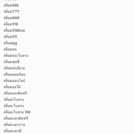
สล็อต666
สล็อต777
สล็อต888
สล็อต918
สล็อต918kiss
สล็อต99
สล็อตpg
สล็อตxo
สล็อตxoเว็บตรง
สล็อตพุซซี่
สล็อตมันนี่เกม
สล็อตยอดนิยม
สล็อตออนไลน์
สล็อตออโต้
สล็อตเครดิตฟรี
สล็อตเว็บตรง
สล็อตเว็บตรง
สล็อตเว็บตรง 168
สล็อตเเครดิตฟรี
สล็อตแตกง่าย
สล็อตแตกดี