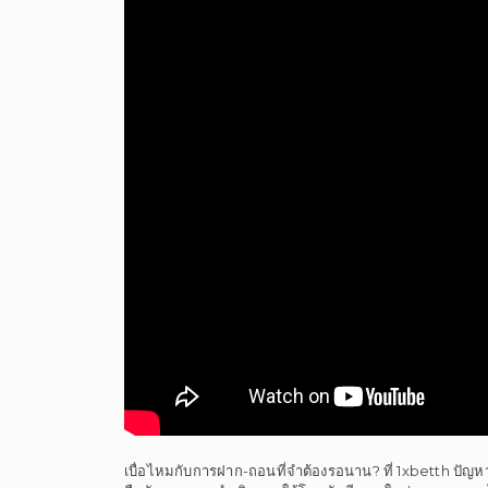
เบื่อไหมกับการฝาก-ถอนที่จำต้องรอนาน? ที่ 1xbetth ปัญหาเ