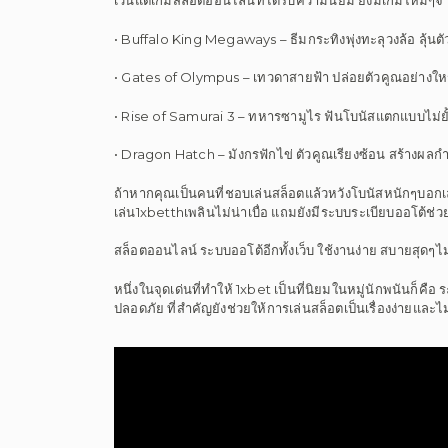
เว้นแต่เกมสล็อตออนไลน์ที่ได้รับความนิยม ยังมีเกมใหม่ๆจากค่
• Buffalo King Megaways – ธีมกระทิงพุ่งทะลุวงล้อ ลุ้นตั
• Gates of Olympus – เทวดาสายฟ้า ปล่อยตัวคูณอย่างให
• Rise of Samurai 3 – ทหารซามูไร ฟันโบนัสแตกแบบไม่ยั
• Dragon Hatch – มังกรฟักไข่ ตัวคูณเรียงซ้อน สร้างผลก
ถ้าหากคุณเป็นคนที่ชอบเล่นสล็อตแล้วหวังโบนัสหนักๆบอกเ
เล่น1xbetthเพลินไม่น่าเบื่อ แถมยังมีระบบระเบียบออโต้ช่ว
สล็อตออนไลน์ ระบบออโต้อีกทั้งเว็บ ใช้งานง่าย สบายสุดๆไ
หนึ่งในจุดเด่นที่ทำให้ 1xbet เป็นที่นิยมในหมู่นักพนันก็ค
ปลอดภัย ที่สำคัญยังช่วยให้การเล่นสล็อตเป็นเรื่องง่ายและไ