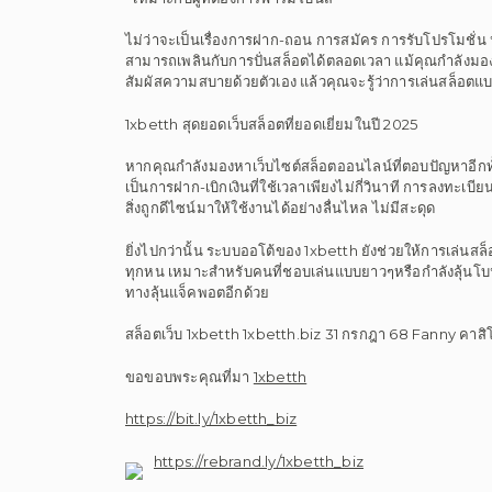
ไม่ว่าจะเป็นเรื่องการฝาก-ถอน การสมัคร การรับโปรโมชั่น 
สามารถเพลินกับการปั่นสล็อตได้ตลอดเวลา แม้คุณกำลังมองห
สัมผัสความสบายด้วยตัวเอง แล้วคุณจะรู้ว่าการเล่นสล็อตแบ
1xbetth สุดยอดเว็บสล็อตที่ยอดเยี่ยมในปี 2025
หากคุณกำลังมองหาเว็บไซต์สล็อตออนไลน์ที่ตอบปัญหาอีกทั้
เป็นการฝาก-เบิกเงินที่ใช้เวลาเพียงไม่กี่วินาที การลงทะเบ
สิ่งถูกดีไซน์มาให้ใช้งานได้อย่างลื่นไหล ไม่มีสะดุด
ยิ่งไปกว่านั้น ระบบออโต้ของ 1xbetth ยังช่วยให้การเล่นสล็อ
ทุกหน เหมาะสำหรับคนที่ชอบเล่นแบบยาวๆหรือกำลังลุ้นโบนัส
ทางลุ้นแจ็คพอตอีกด้วย
สล็อตเว็บ 1xbetth 1xbetth.biz 31 กรกฎา 68 Fanny คาส
ขอขอบพระคุณที่มา
1xbetth
https://bit.ly/1xbetth_biz
https://rebrand.ly/1xbetth_biz