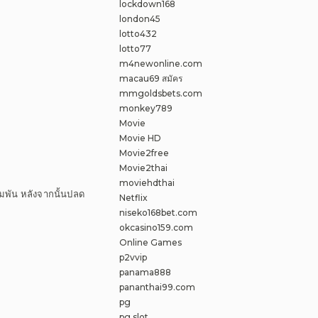
lockdown168
london45
lotto432
lotto77
m4newonline.com
macau69 สมัคร
mmgoldsbets.com
monkey789
Movie
Movie HD
Movie2free
Movie2thai
moviehdthai
ดิมพัน หลังจากนั้นปลด
Netflix
niseko168bet.com
okcasino159.com
Online Games
p2vvip
panama888
pananthai99.com
pg
pg slot