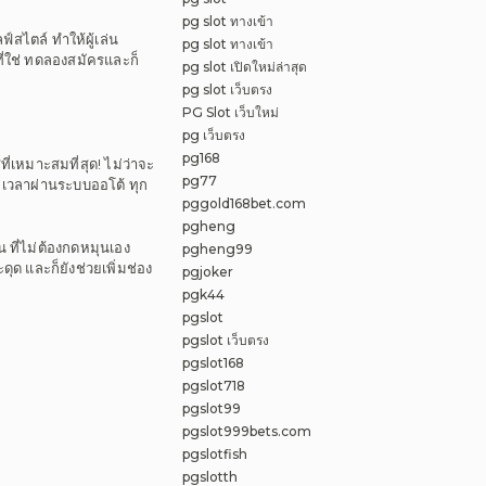
pg slot ทางเข้า
สไตล์ ทำให้ผู้เล่น
pg slot ทางเข้า
ี่ใช่ ทดลองสมัครและก็
pg slot เปิดใหม่ล่าสุด
pg slot เว็บตรง
PG Slot เว็บใหม่
pg เว็บตรง
pg168
เหมาะสมที่สุด! ไม่ว่าจะ
pg77
ุกเวลาผ่านระบบออโต้ ทุก
pggold168bet.com
pgheng
น ที่ไม่ต้องกดหมุนเอง
pgheng99
ด และก็ยังช่วยเพิ่มช่อง
pgjoker
pgk44
pgslot
pgslot เว็บตรง
pgslot168
pgslot718
pgslot99
pgslot999bets.com
pgslotfish
pgslotth