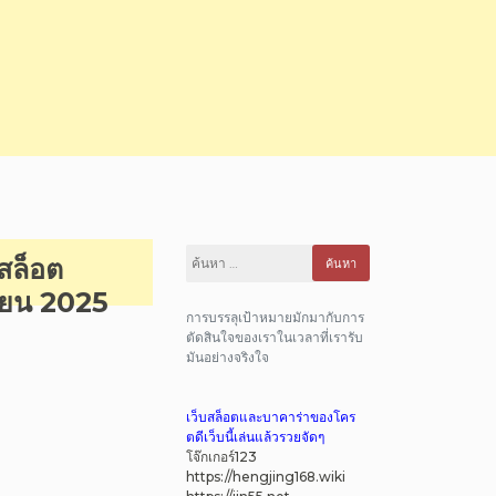
ค้นหา
สล็อต
สำหรับ:
ายน 2025
การบรรลุเป้าหมายมักมากับการ
ตัดสินใจของเราในเวลาที่เรารับ
มันอย่างจริงใจ
เว็บสล็อตและบาคาร่าของโคร
ตดีเว็บนี้เล่นแล้วรวยจัดๆ
โจ๊กเกอร์123
https://hengjing168.wiki