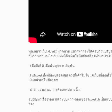
พูดเลยว่าเว็บ1xbetมีมากมาย แต่ว่าหากจะให้ครบถ้วนบริบูรณ์ 
กันว่าเพราะอะไรเว็บแห่งนี้ถึงเหิมใจนักปั่นสล็อตทั่วประเทศ!
• เชื่อถือได้ เชื่อมั่นทุกการเดิมพัน!
เล่น1xbetทั้งทีต้องปลอดภัย! ตรงนี้เค้าไม่ใช่แค่เว็บสล็อต
เป็นกล้วยๆไม่ต้องรอ!
• ฝาก-ถอนง่ายมาก เพียงแค่ปลายนิ้ว!
จบปัญหาเรื่องรอนาน! ระบบฝาก-ถอนของ 1xbetth เป็นแบบออ
สุดๆ