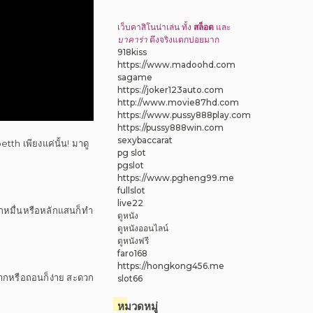
เว็บคาสิโนน่าเล่น ทั้ง
สล็อต
และ
บาคาร่า
ตึงจริงแตกบ่อยมาก
918kiss
https://www.madoohd.com
sagame
https://joker123auto.com
http://www.movie87hd.com
https://www.pussy888play.com
https://pussy888win.com
sexybaccarat
tth เพียงแค่นั้น! มาดู
pg slot
pgslot
https://www.pgheng99.me
fullslot
live22
ลักหมื่นหรือหลักแสนก็ทำ
ดูหนัง
ดูหนังออนไลน์
ดูหนังฟรี
faro168
https://hongkong456.me
ฝากหรือถอนก็ง่าย สะดวก
slot66
หมวดหมู่