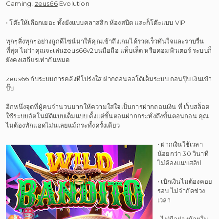
Gaming,
zeus66
Evolution
• โต๊ะให้เลือกเยอะ ทั้งยังแบบคลาสสิก ห้องสปีด และก็โต๊ะแบบ VIP
ทุกๆสิ่งทุกๆอย่างถูกดีไซน์มาให้คุณเข้าถึงเกมได้รวดเร็วทันใจและราบรื่น
ที่สุด ไม่ว่าคุณจะเล่นzeus66v2บนมือถือ แท็บเล็ต หรือคอมพิวเตอร์ ระบบก็
ยังคงเสถียรเท่ากันหมด
zeus66 กับระบบการคลังที่โปร่งใส ฝากถอนออโต้เต็มระบบ ถอนปุ๊บ เงินเข้า
ปั๊บ
อีกหนึ่งจุดที่ผู้คนจำนวนมากให้ความใส่ใจเป็นการฝากถอนเงิน ที่ เว็บสล็อต
ใช้ระบบอัตโนมัติแบบเต็มแบบ ตั้งแต่ขั้นตอนฝากกระทั่งถึงขั้นตอนถอน คุณ
ไม่ต้องทักแอดไม่นเลยแม้กระทั้งครั้งเดียว
• ฝากเงินใช้เวลา
น้อยกว่า 30 วินาที
ไม่ต้องแนบสลิป
• เบิกเงินไม่ต้องคอย
รอบ ไม่จำกัดช่วง
เวลา
• ไม่มีอย่างน้อยใน