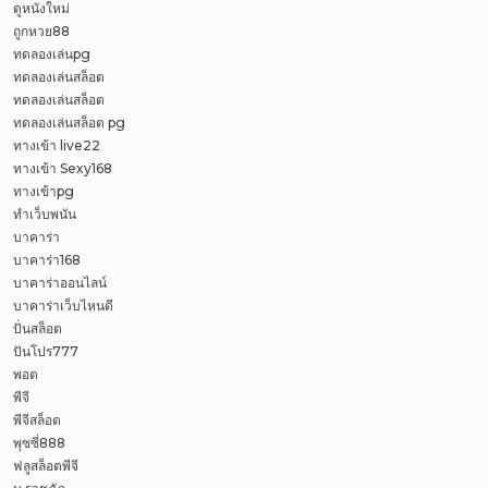
ดูหนังใหม่
ถูกหวย88
ทดลองเล่นpg
ทดลองเล่นสล็อต
ทดลองเล่นสล็อต
ทดลองเล่นสล็อต pg
ทางเข้า live22
ทางเข้า Sexy168
ทางเข้าpg
ทำเว็บพนัน
บาคาร่า
บาคาร่า168
บาคาร่าออนไลน์
บาคาร่าเว็บไหนดี
ปั่นสล็อต
ปันโปร777
พอต
พีจี
พีจีสล็อต
พุซซี่888
ฟลูสล็อตพีจี