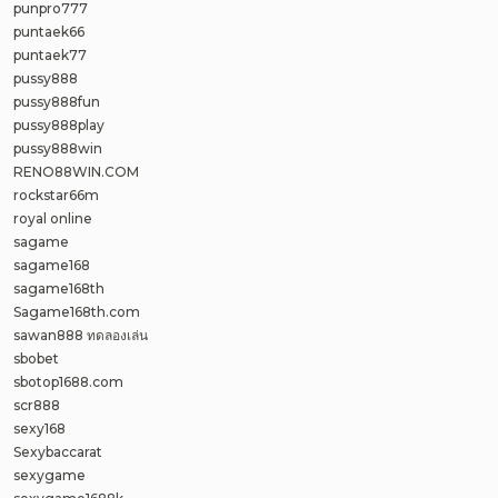
punpro777
puntaek66
puntaek77
pussy888
pussy888fun
pussy888play
pussy888win
RENO88WIN.COM
rockstar66m
royal online
sagame
sagame168
sagame168th
Sagame168th.com
sawan888 ทดลองเล่น
sbobet
sbotop1688.com
scr888
sexy168
Sexybaccarat
sexygame