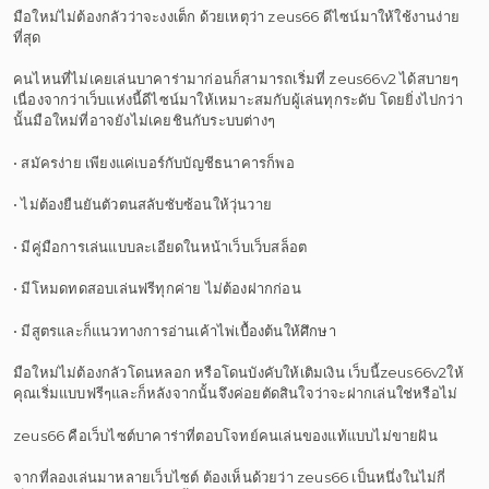
มือใหม่ไม่ต้องกลัวว่าจะงงเต็ก ด้วยเหตุว่า zeus66 ดีไซน์มาให้ใช้งานง่าย
ที่สุด
คนไหนที่ไม่เคยเล่นบาคาร่ามาก่อนก็สามารถเริ่มที่ zeus66v2 ได้สบายๆ
เนื่องจากว่าเว็บแห่งนี้ดีไซน์มาให้เหมาะสมกับผู้เล่นทุกระดับ โดยยิ่งไปกว่า
นั้นมือใหม่ที่อาจยังไม่เคยชินกับระบบต่างๆ
• สมัครง่าย เพียงแค่เบอร์กับบัญชีธนาคารก็พอ
• ไม่ต้องยืนยันตัวตนสลับซับซ้อนให้วุ่นวาย
• มีคู่มือการเล่นแบบละเอียดในหน้าเว็บเว็บสล็อต
• มีโหมดทดสอบเล่นฟรีทุกค่าย ไม่ต้องฝากก่อน
• มีสูตรและก็แนวทางการอ่านเค้าไพ่เบื้องต้นให้ศึกษา
มือใหม่ไม่ต้องกลัวโดนหลอก หรือโดนบังคับให้เติมเงิน เว็บนี้zeus66v2ให้
คุณเริ่มแบบฟรีๆและก็หลังจากนั้นจึงค่อยตัดสินใจว่าจะฝากเล่นใช่หรือไม่
zeus66 คือเว็บไซต์บาคาร่าที่ตอบโจทย์คนเล่นของแท้แบบไม่ขายฝัน
จากที่ลองเล่นมาหลายเว็บไซต์ ต้องเห็นด้วยว่า zeus66 เป็นหนึ่งในไม่กี่