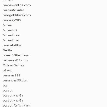
lotto77
m4newonline.com
macau69 สมัคร
mmgoldsbets.com
monkey789
Movie
Movie HD
Movie2free
Movie2thai
moviehdthai
Netflix
niseko168bet.com
okcasino159.com
Online Games
p2vvip
panama888
pananthai99.com
pg
pg slot
pg slot ทางเข้า
pg slot ทางเข้า
pg slot เปิดใหม่ล่าสุด