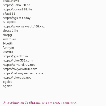
สล็อตเว็บตรง
https://judhai168.co
https://bonus888.life
สล็อต888
https://pgslot.today
pussy888
https://www.sexyauto168.xyz
slotxo24hr
slotpg
หนังโป๊ไทย
1xbetth
funny18
kiss918
https://pgslotth.io
https://joker356.com
https://samurai777.net
https://tokyoslot88.com
https://betwayvietnam.com
https://jokerasia.net
pgslot
pgslot
เว็บคาสิโนน่าเล่น ทั้ง
สล็อต
และ
บาคาร่า
ตึงจริงแตกบ่อยมาก