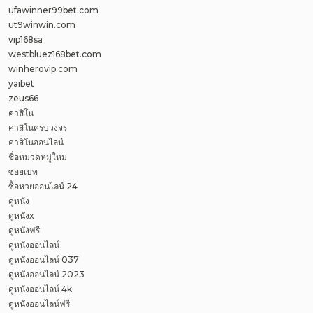
ufawinner99bet.com
ut9winwin.com
vip168sa
westbluez168bet.com
winherovip.com
yaibet
zeus66
คาสิโน
คาสิโนครบวงจร
คาสิโนออนไลน์
ชื่อหมวดหมู่ใหม่
ซอยเบท
ซื้อหวยออนไลน์ 24
ดูหนัง
ดูหนังx
ดูหนังฟรี
ดูหนังออนไลน์
ดูหนังออนไลน์ 037
ดูหนังออนไลน์ 2023
ดูหนังออนไลน์ 4k
ดูหนังออนไลน์ฟรี