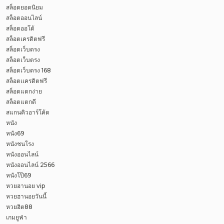
สล็อตยอดนิยม
สล็อตออนไลน์
สล็อตออโต้
สล็อตเครดิตฟรี
สล็อตเว็บตรง
สล็อตเว็บตรง
สล็อตเว็บตรง 168
สล็อตเเครดิตฟรี
สล็อตแตกง่าย
สล็อตแตกดี
สแกนคิวอาร์โค้ด
หนัง
หนัง69
หนังชนโรง
หนังออนไลน์
หนังออนไลน์ 2566
หนังโป๊69
หวยฮานอย vip
หวยฮานอยวันนี้
หวยฮิต88
เกมยูฟ่า