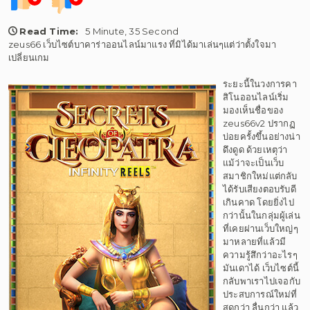
Read Time:
5 Minute, 35 Second
zeus66 เว็บไซต์บาคาร่าออนไลน์มาแรง ที่มิได้มาเล่นๆแต่ว่าตั้งใจมา
เปลี่ยนเกม
ระยะนี้ในวงการคา
สิโนออนไลน์เริ่ม
มองเห็นชื่อของ
zeus66v2 ปรากฏ
บ่อยครั้งขึ้นอย่างน่า
ดึงดูด ด้วยเหตุว่า
แม้ว่าจะเป็นเว็บ
สมาชิกใหม่แต่กลับ
ได้รับเสียงตอบรับดี
เกินคาด โดยยิ่งไป
กว่านั้นในกลุ่มผู้เล่น
ที่เคยผ่านเว็บใหญ่ๆ
มาหลายที่แล้วมี
ความรู้สึกว่าอะไรๆ
มันเดาได้ เว็บไซต์นี้
กลับพาเราไปเจอกับ
ประสบการณ์ใหม่ที่
สดกว่า ลื่นกว่า แล้ว