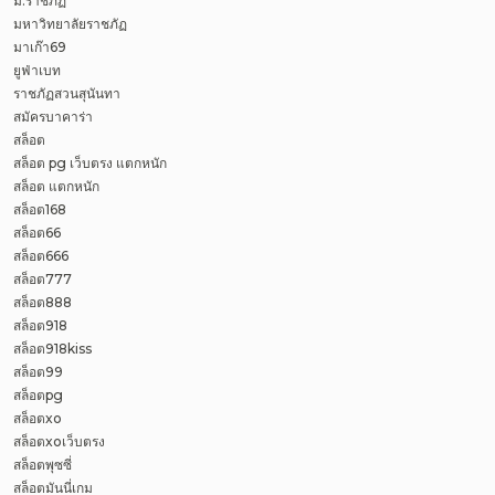
ม.ราชภัฏ
มหาวิทยาลัยราชภัฏ
มาเก๊า69
ยูฟ่าเบท
ราชภัฏสวนสุนันทา
สมัครบาคาร่า
สล็อต
สล็อต pg เว็บตรง แตกหนัก
สล็อต แตกหนัก
สล็อต168
สล็อต66
สล็อต666
สล็อต777
สล็อต888
สล็อต918
สล็อต918kiss
สล็อต99
สล็อตpg
สล็อตxo
สล็อตxoเว็บตรง
สล็อตพุซซี่
สล็อตมันนี่เกม