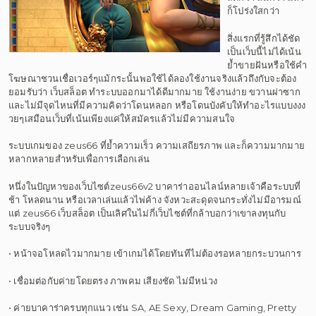
ก็โปร่งใสกว่า
สิ่งแรกที่รู้สึกได้ชัด
เป็นเว็บนี้ไม่ได้เน้น
ย้ำขายฝันหรือใช้คำ
โฆษณาชวนเชื่อเวอร์ๆแม้กระนั้นพอใช้ได้ลองใช้งานจริงแล้วถึงกับจะต้อง
ยอมรับว่า เว็บสล็อต ทำระบบออกมาได้ดีมากมาย ใช้งานง่าย ขวานผ่าซาก
และไม่มีจุดไหนที่มีความคิดว่าโดนหลอก หรือโดนบังคับให้ทำอะไรแบบงงง
วยๆเสมือนเว็บที่เน้นเพียงแค่ให้สมัครแล้วไม่มีความสนใจ
ระบบเกมของ zeus66 ที่ย้ำความเร็ว ความเสถียรภาพ และก็ความมากมาย
หลากหลายสำหรับเพื่อการเลือกเล่น
หนึ่งในปัญหาของเว็บไซต์zeus66v2 บาคาร่าออนไลน์หลายเจ้าคือระบบที่
ช้า โหลดนาน หรือเวลาเล่นแล้วไพ่ค้าง จังหวะสะดุดจนกระทั่งไม่มีอารมณ์
แต่ zeus66 เว็บสล็อต เป็นเลิศในไม่กี่เว็บไซต์ที่กล้าบอกว่าเขาลงทุนกับ
ระบบจริงๆ
• หน้าจอโหลดไวมากมาย เข้าเกมได้โดยทันทีไม่ต้องรอหลายกระบวนการ
• เชื่อมต่อกับค่ายโดยตรง ภาพคม เสียงชัด ไม่มีหน่วง
• ค่ายบาคาร่าครบทุกแนว เช่น SA, AE Sexy, Dream Gaming, Pretty